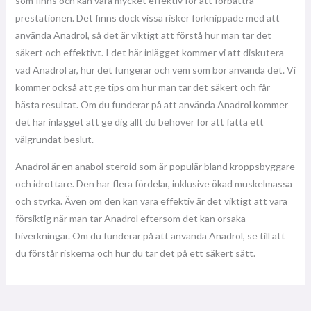
som finns och kan vara mycket effektiv för att förbättra
prestationen. Det finns dock vissa risker förknippade med att
använda Anadrol, så det är viktigt att förstå hur man tar det
säkert och effektivt. I det här inlägget kommer vi att diskutera
vad Anadrol är, hur det fungerar och vem som bör använda det. Vi
kommer också att ge tips om hur man tar det säkert och får
bästa resultat. Om du funderar på att använda Anadrol kommer
det här inlägget att ge dig allt du behöver för att fatta ett
välgrundat beslut.
Anadrol är en anabol steroid som är populär bland kroppsbyggare
och idrottare. Den har flera fördelar, inklusive ökad muskelmassa
och styrka. Även om den kan vara effektiv är det viktigt att vara
försiktig när man tar Anadrol eftersom det kan orsaka
biverkningar. Om du funderar på att använda Anadrol, se till att
du förstår riskerna och hur du tar det på ett säkert sätt.