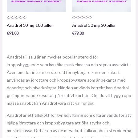
Produktrecension:
Produktrecension:
Anadrol 10 mg 100 piller
Anadrol 50 mg 50 piller
0
0
/
/
€
91.00
€
79.00
5
5
Anadrol till salu är en mycket populär steroid för
kroppsbyggande som kan öka muskelmassa och styrka avsevärt.
Även om det inte är en steroid för nybörjare kan den säkert
användas av idrottare och kroppsbyggare som är bekanta med
dosering och biverkningar. När den används korrekt kan Anadrol
ge imponerande resultat på relativt kort tid. Om du vill bygga upp
massa snabbt kan Anadrol vara rätt val för dig.
Anadrol är ett tillskott för tyngdlyftning som ofta används för att
hjälpa idrottare och kroppsbyggare att öka styrka och
muskelmassa. Det är en av de mest kraftfulla anabola steroiderna