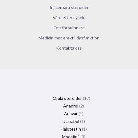
Injicerbara steroider
Vård efter cykeln
Fettförbrännare
Medicin mot erektil dysfunktion
Kontakta oss
Orala steroider
17
Anadrol
2
Anavar
1
Dianabol
1
Halotestin
1
Modafinil
3