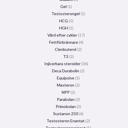
Gel
1
Testosterongel
1
HCG
5
HGH
1
Vård efter cykler
17
Fettförbrännare
4
Clenbuterol
2
T3
2
Injicerbara steroider
36
Deca Durabolin
2
Equipoise
1
Masteron
2
NPP
2
Parabolan
2
Primobolan
2
Sustanon 250
6
Testosteron Enantat
2
Testosteronpropionat
5