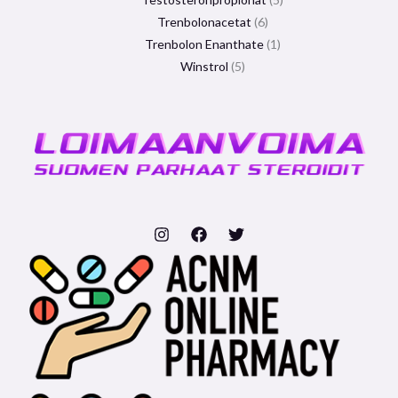
Trenbolonacetat
6
Trenbolon Enanthate
1
Winstrol
5