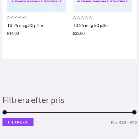
Produktrecension:
Produktrecension:
T3 25 mcg 30 piller
T3 25 mcg 50 piller
0
0
/
/
€
14.00
€
32.00
5
5
Filtrera efter pris
FILTRERA
Pris:
€10
—
€40