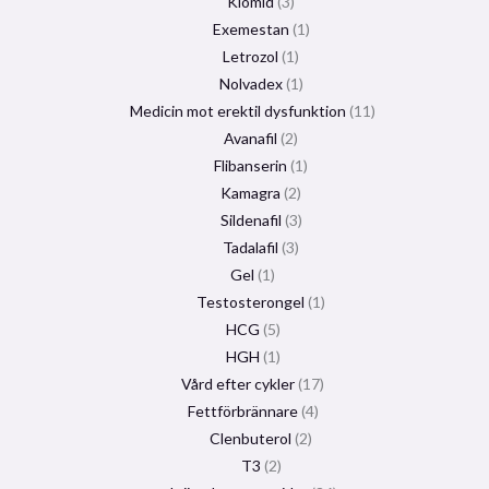
Klomid
3
Exemestan
1
Letrozol
1
Nolvadex
1
Medicin mot erektil dysfunktion
11
Avanafil
2
Flibanserin
1
Kamagra
2
Sildenafil
3
Tadalafil
3
Gel
1
Testosterongel
1
HCG
5
HGH
1
Vård efter cykler
17
Fettförbrännare
4
Clenbuterol
2
T3
2