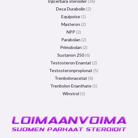
Injicerbara steroider
36
Deca Durabolin
2
Equipoise
1
Masteron
2
NPP
2
Parabolan
2
Primobolan
2
Sustanon 250
6
Testosteron Enantat
2
Testosteronpropionat
5
Trenbolonacetat
6
Trenbolon Enanthate
1
Winstrol
5