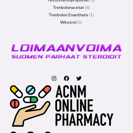
Trenbolonacetat
6
Trenbolon Enanthate
1
Winstrol
5