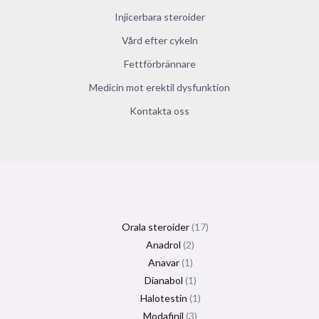
Injicerbara steroider
Vård efter cykeln
Fettförbrännare
Medicin mot erektil dysfunktion
Kontakta oss
Orala steroider
17
Anadrol
2
Anavar
1
Dianabol
1
Halotestin
1
Modafinil
3