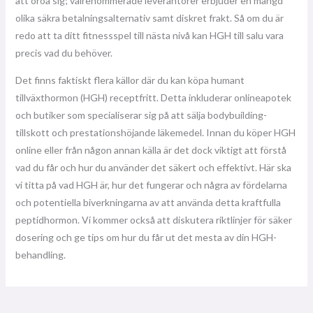
att oroa sig; välrenommerade leverantörer erbjuder en mängd
olika säkra betalningsalternativ samt diskret frakt. Så om du är
redo att ta ditt fitnessspel till nästa nivå kan HGH till salu vara
precis vad du behöver.
Det finns faktiskt flera källor där du kan köpa humant
tillväxthormon (HGH) receptfritt. Detta inkluderar onlineapotek
och butiker som specialiserar sig på att sälja bodybuilding-
tillskott och prestationshöjande läkemedel. Innan du köper HGH
online eller från någon annan källa är det dock viktigt att förstå
vad du får och hur du använder det säkert och effektivt. Här ska
vi titta på vad HGH är, hur det fungerar och några av fördelarna
och potentiella biverkningarna av att använda detta kraftfulla
peptidhormon. Vi kommer också att diskutera riktlinjer för säker
dosering och ge tips om hur du får ut det mesta av din HGH-
behandling.