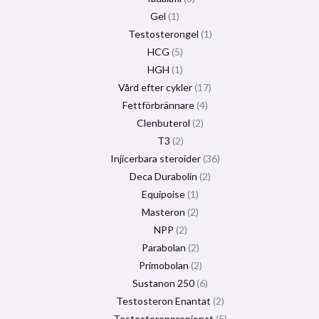
Gel
1
Testosterongel
1
HCG
5
HGH
1
Vård efter cykler
17
Fettförbrännare
4
Clenbuterol
2
T3
2
Injicerbara steroider
36
Deca Durabolin
2
Equipoise
1
Masteron
2
NPP
2
Parabolan
2
Primobolan
2
Sustanon 250
6
Testosteron Enantat
2
Testosteronpropionat
5