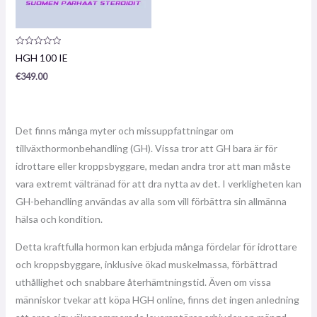
Produktrecension:
HGH 100 IE
0
/
€
349.00
5
Det finns många myter och missuppfattningar om
tillväxthormonbehandling (GH). Vissa tror att GH bara är för
idrottare eller kroppsbyggare, medan andra tror att man måste
vara extremt vältränad för att dra nytta av det. I verkligheten kan
GH-behandling användas av alla som vill förbättra sin allmänna
hälsa och kondition.
Detta kraftfulla hormon kan erbjuda många fördelar för idrottare
och kroppsbyggare, inklusive ökad muskelmassa, förbättrad
uthållighet och snabbare återhämtningstid. Även om vissa
människor tvekar att köpa HGH online, finns det ingen anledning