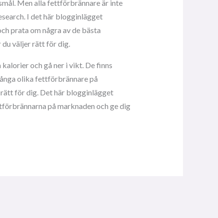
gsmål. Men alla fettförbrännare är inte
research. I det här blogginlägget
och prata om några av de bästa
u väljer rätt för dig.
kalorier och gå ner i vikt. De finns
s många olika fettförbrännare på
rätt för dig. Det här blogginlägget
ettförbrännarna på marknaden och ge dig