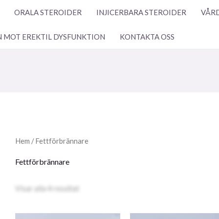
ORALA STEROIDER
INJICERBARA STEROIDER
VÅRD
N MOT EREKTIL DYSFUNKTION
KONTAKTA OSS
Hem
/ Fettförbrännare
Fettförbrännare
Visar alla 4 resultat