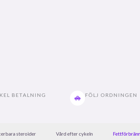
KEL BETALNING
FÖLJ ORDNINGEN
icerbara steroider
Vård efter cykeln
Fettförbrän