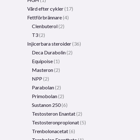
Vård efter cykler
17
Fettförbrännare
4
Clenbuterol
2
T3
2
Injicerbara steroider
36
Deca Durabolin
2
Equipoise
1
Masteron
2
NPP
2
Parabolan
2
Primobolan
2
Sustanon 250
6
Testosteron Enantat
2
Testosteronpropionat
5
Trenbolonacetat
6
Trenbolon Enanthate
1