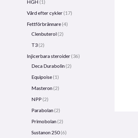
HGH
1
Vård efter cykler
17
Fettförbrännare
4
Clenbuterol
2
T3
2
Injicerbara steroider
36
Deca Durabolin
2
Equipoise
1
Masteron
2
NPP
2
Parabolan
2
Primobolan
2
Sustanon 250
6