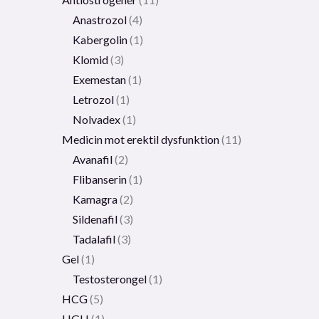
Anastrozol
4
Kabergolin
1
Klomid
3
Exemestan
1
Letrozol
1
Nolvadex
1
Medicin mot erektil dysfunktion
11
Avanafil
2
Flibanserin
1
Kamagra
2
Sildenafil
3
Tadalafil
3
Gel
1
Testosterongel
1
HCG
5
HGH
1