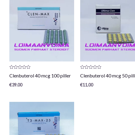
Produktrecension:
Produktrecension:
Clenbuterol 40 mcg 100 piller
Clenbuterol 40 mcg 50 pill
0
0
/
/
€
39.00
€
11.00
5
5