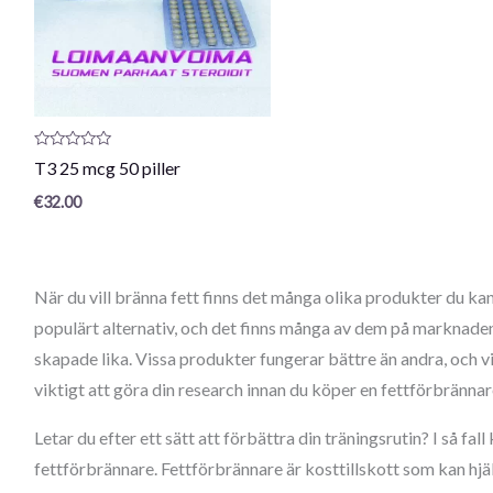
Produktrecension:
T3 25 mcg 50 piller
0
/
€
32.00
5
När du vill bränna fett finns det många olika produkter du ka
populärt alternativ, och det finns många av dem på marknaden
skapade lika. Vissa produkter fungerar bättre än andra, och vis
viktigt att göra din research innan du köper en fettförbrännare
Letar du efter ett sätt att förbättra din träningsrutin? I så fal
fettförbrännare. Fettförbrännare är kosttillskott som kan hjäl