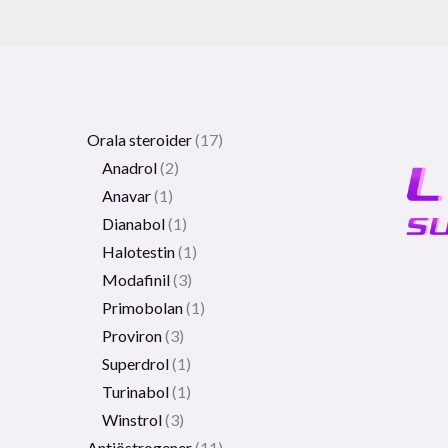
Orala steroider
17
Anadrol
2
Anavar
1
Dianabol
1
Halotestin
1
Modafinil
3
Primobolan
1
Proviron
3
Superdrol
1
Turinabol
1
Winstrol
3
Antiöstrogener
11