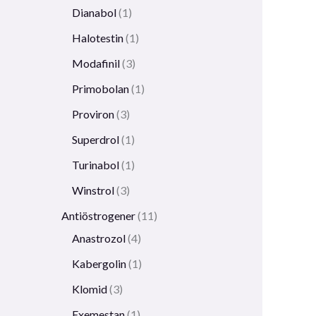
Dianabol
1
Halotestin
1
Modafinil
3
Primobolan
1
Proviron
3
Superdrol
1
Turinabol
1
Winstrol
3
Antiöstrogener
11
Anastrozol
4
Kabergolin
1
Klomid
3
Exemestan
1