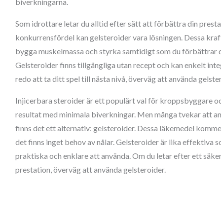
biverkningarna.
Som idrottare letar du alltid efter sätt att förbättra din prest
konkurrensfördel kan gelsteroider vara lösningen. Dessa kraftf
bygga muskelmassa och styrka samtidigt som du förbättrar di
Gelsteroider finns tillgängliga utan recept och kan enkelt integ
redo att ta ditt spel till nästa nivå, överväg att använda gelste
Injicerbara steroider är ett populärt val för kroppsbyggare o
resultat med minimala biverkningar. Men många tvekar att a
finns det ett alternativ: gelsteroider. Dessa läkemedel komme
det finns inget behov av nålar. Gelsteroider är lika effektiva 
praktiska och enklare att använda. Om du letar efter ett säkert
prestation, överväg att använda gelsteroider.