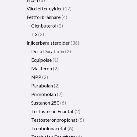
Vård efter cykler
17
Fettförbrännare
4
Clenbuterol
2
T3
2
Injicerbara steroider
36
Deca Durabolin
2
Equipoise
1
Masteron
2
NPP
2
Parabolan
2
Primobolan
2
Sustanon 250
6
Testosteron Enantat
2
Testosteronpropionat
5
Trenbolonacetat
6
Trenbolon Enanthate
1