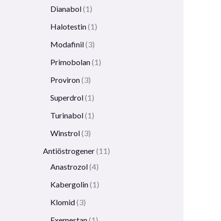
Dianabol
1
Halotestin
1
Modafinil
3
Primobolan
1
Proviron
3
Superdrol
1
Turinabol
1
Winstrol
3
Antiöstrogener
11
Anastrozol
4
Kabergolin
1
Klomid
3
Exemestan
1