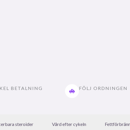
KEL BETALNING
FÖLJ ORDNINGEN
icerbara steroider
Vård efter cykeln
Fettförbrän