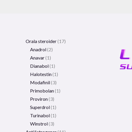
Orala steroider
17
Anadrol
2
Anavar
1
Dianabol
1
Halotestin
1
Modafinil
3
Primobolan
1
Proviron
3
Superdrol
1
Turinabol
1
Winstrol
3
Antiöstrogener
11