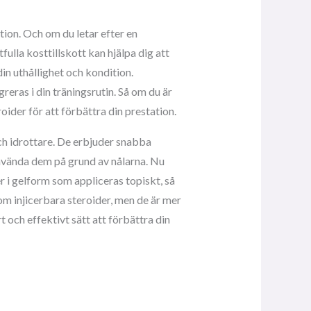
ation. Och om du letar efter en
ulla kosttillskott kan hjälpa dig att
n uthållighet och kondition.
reras i din träningsrutin. Så om du är
roider för att förbättra din prestation.
ch idrottare. De erbjuder snabba
nvända dem på grund av nålarna. Nu
r i gelform som appliceras topiskt, så
som injicerbara steroider, men de är mer
 och effektivt sätt att förbättra din