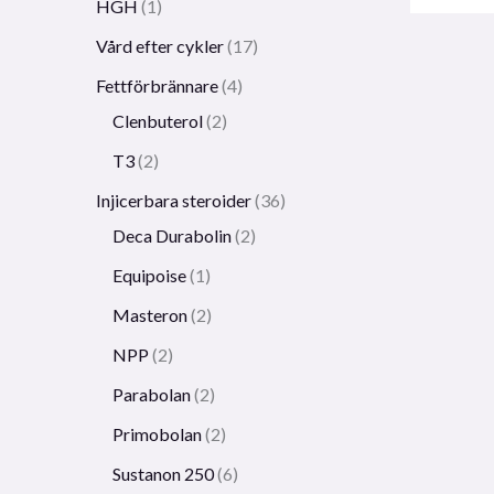
HGH
1
Vård efter cykler
17
Fettförbrännare
4
Clenbuterol
2
T3
2
Injicerbara steroider
36
Deca Durabolin
2
Equipoise
1
Masteron
2
NPP
2
Parabolan
2
Primobolan
2
Sustanon 250
6