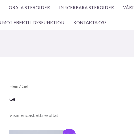
ORALA STEROIDER
INJICERBARA STEROIDER
VÅRD
N MOT EREKTIL DYSFUNKTION
KONTAKTA OSS
Hem
/ Gel
Gel
Visar endast ett resultat
Ursprungligt
Nuvarande