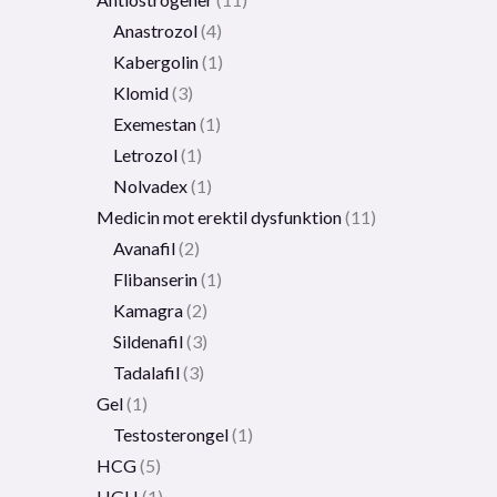
Anastrozol
4
Kabergolin
1
Klomid
3
Exemestan
1
Letrozol
1
Nolvadex
1
Medicin mot erektil dysfunktion
11
Avanafil
2
Flibanserin
1
Kamagra
2
Sildenafil
3
Tadalafil
3
Gel
1
Testosterongel
1
HCG
5
HGH
1