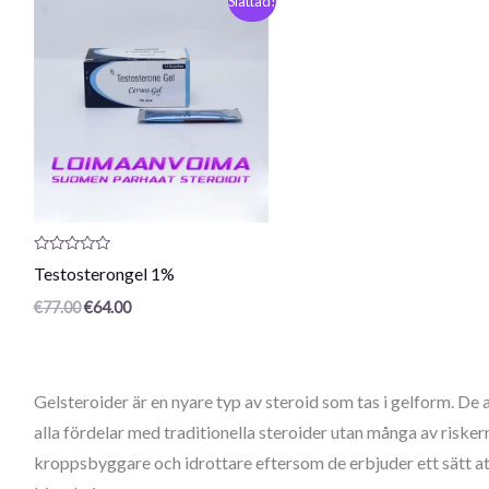
Slattad!
pris
pris
var:
är:
77,00
64,00
€.
€.
Produktrecension:
Testosterongel 1%
0
/
€
77.00
€
64.00
5
Gelsteroider är en nyare typ av steroid som tas i gelform. D
alla fördelar med traditionella steroider utan många av risker
kroppsbyggare och idrottare eftersom de erbjuder ett sätt att