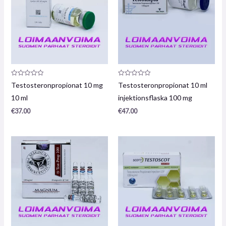
Produktrecension:
Produktrecension:
Testosteronpropionat 10 mg
Testosteronpropionat 10 ml
0
0
/
/
10 ml
injektionsflaska 100 mg
5
5
€
37.00
€
47.00