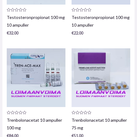
Produktrecension:
Produktrecension:
Testosteronpropionat 100 mg
Testosteronpropionat 100 mg
0
0
/
/
10 ampuller
10 ampuller
5
5
€
32.00
€
22.00
Produktrecension:
Produktrecension:
Trenbolonacetat 10 ampuller
Trenbolonacetat 10 ampuller
0
0
/
/
100 mg
75 mg
5
5
€
84.00
€
51.00