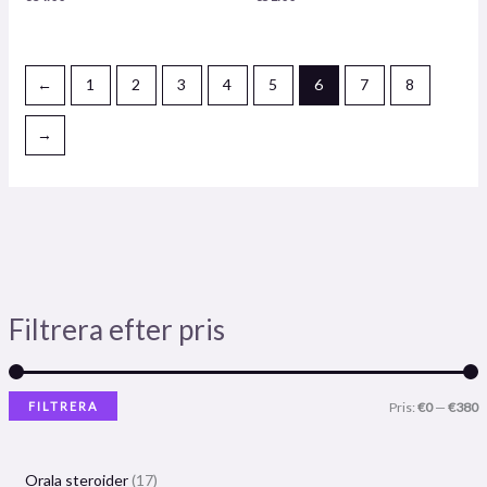
←
1
2
3
4
5
6
7
8
→
Filtrera efter pris
FILTRERA
Pris:
€0
—
€380
Orala steroider
17