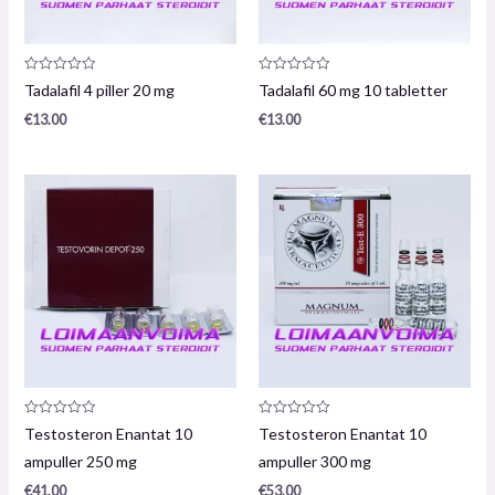
Produktrecension:
Produktrecension:
Tadalafil 4 piller 20 mg
Tadalafil 60 mg 10 tabletter
0
0
/
/
€
13.00
€
13.00
5
5
Produktrecension:
Produktrecension:
Testosteron Enantat 10
Testosteron Enantat 10
0
0
/
/
ampuller 250 mg
ampuller 300 mg
5
5
€
41.00
€
53.00