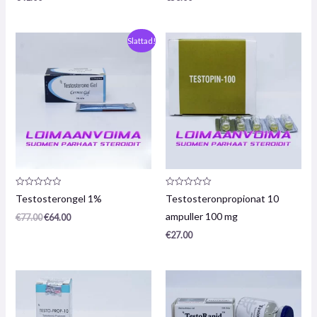
Ursprungligt
Nuvarande
Slattad!
pris
pris
var:
är:
77,00
64,00
€.
€.
Produktrecension:
Produktrecension:
Testosterongel 1%
Testosteronpropionat 10
0
0
/
/
ampuller 100 mg
€
77.00
€
64.00
5
5
€
27.00