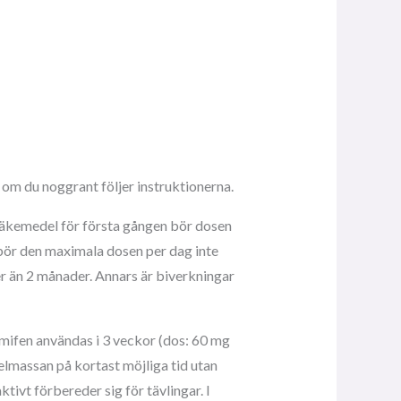
m du noggrant följer instruktionerna.
 läkemedel för första gången bör dosen
 bör den maximala dosen per dag inte
r än 2 månader. Annars är biverkningar
mifen användas i 3 veckor (dos: 60 mg
lmassan på kortast möjliga tid utan
tivt förbereder sig för tävlingar. I