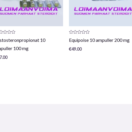
oduktrecension:
Produktrecension:
stosteronpropionat 10
Equipoise 10 ampuller 200 mg
0
/
puller 100 mg
€
49.00
5
7.00