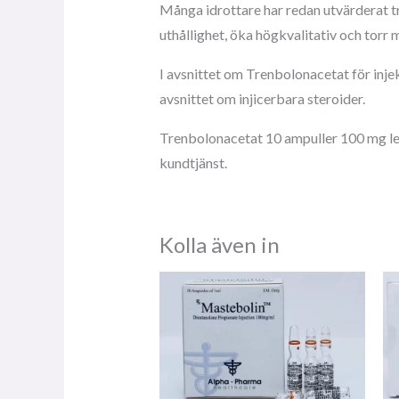
Många idrottare har redan utvärderat tr
uthållighet, öka högkvalitativ och tor
I avsnittet om Trenbolonacetat för inje
avsnittet om injicerbara steroider.
Trenbolonacetat 10 ampuller 100 mg lev
kundtjänst.
Kolla även in