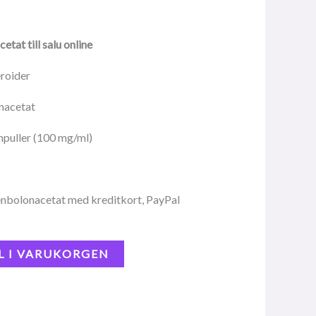
tat till salu online
eroider
nacetat
puller (100 mg/ml)
nbolonacetat med kreditkort, PayPal
L I VARUKORGEN