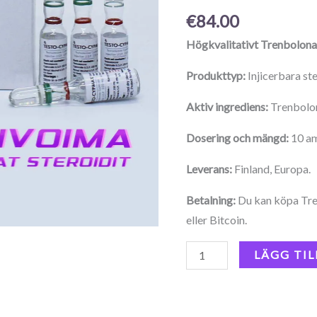
€
84.00
Högkvalitativt Trenbolonace
Produkttyp:
Injicerbara st
Aktiv ingrediens:
Trenbolo
Dosering och mängd:
10 am
Leverans:
Finland, Europa.
Betalning:
Du kan köpa Tre
eller Bitcoin.
LÄGG TIL