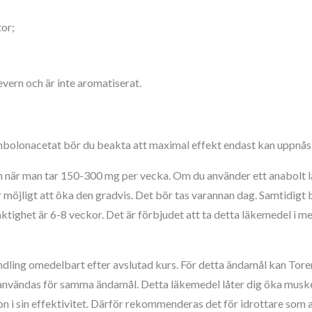
tor;
evern och är inte aromatiserat.
bolonacetat bör du beakta att maximal effekt endast kan uppnås o
ingen när man tar 150-300 mg per vecka. Om du använder ett anabolt
 möjligt att öka den gradvis. Det bör tas varannan dag. Samtidigt
ighet är 6-8 veckor. Det är förbjudet att ta detta läkemedel i me
ndling omedelbart efter avslutad kurs. För detta ändamål kan Tore
 användas för samma ändamål. Detta läkemedel låter dig öka muske
n i sin effektivitet. Därför rekommenderas det för idrottare som ak