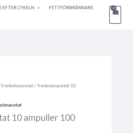
 EFTER CYKELN
FETTFÖRBRÄNNARE
/
Trenbolonacetat
/ Trenbolonacetat 10
olonacetat
at 10 ampuller 100