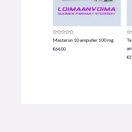
Produktrecension:
Pr
Masteron 10 ampuller 100 mg
Te
0
0
/
/
am
€
64.00
5
5
€
2