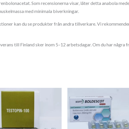
enbolonacetat. Som recensionerna visar, låter detta anabola medel
r muskelmassa med minimala biverkningar.
ktioner kan du se produkter från andra tillverkare. Vi rekommende
erans till Finland sker inom 5–12 arbetsdagar. Om du har några fr