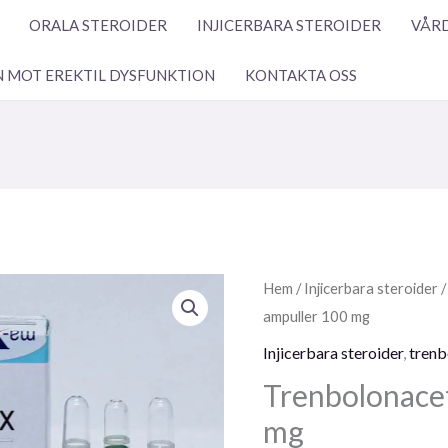
ORALA STEROIDER
INJICERBARA STEROIDER
VÅRD
N MOT EREKTIL DYSFUNKTION
KONTAKTA OSS
Trenbolonacetat
Hem
/
Injicerbara steroider
10
ampuller 100 mg
ampuller
Injicerbara steroider
,
trenb
100
Trenbolonacet
mg
mg
mängd