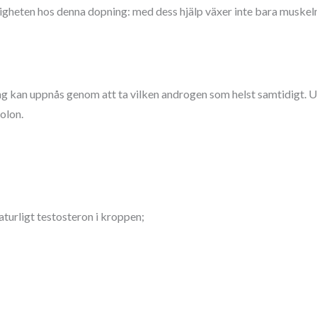
idigheten hos denna dopning: med dess hjälp växer inte bara muskel
g kan uppnås genom att ta vilken androgen som helst samtidigt. 
olon.
urligt testosteron i kroppen;