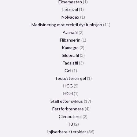
Eksemestan
1
Letrozol
1
Nolvadex
1
Medisinering mot erektil dysfunksjon
11
Avanafil
2
Flibanserin
1
Kamagra
2
Sildenafil
3
Tadalafil
3
Gel
1
Testosteron gel
1
HCG
5
HGH
1
Stell etter syklus
17
Fettforbrennere
4
Clenbuterol
2
T3
2
Injiserbare steroider
36