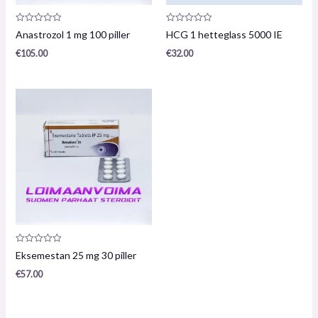
Produktanmeldelse:
Produktanmeldelse:
Anastrozol 1 mg 100 piller
HCG 1 hetteglass 5000 IE
0
0
/
/
€
105.00
€
32.00
5
5
Produktanmeldelse:
Eksemestan 25 mg 30 piller
0
/
€
57.00
5