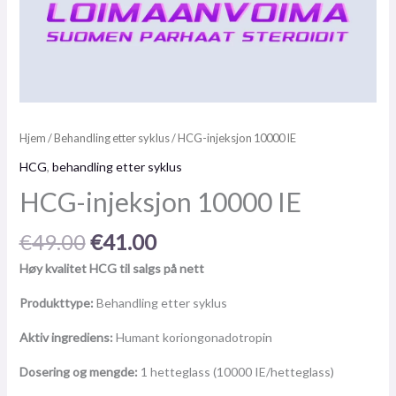
Hjem
/
Behandling etter syklus
/ HCG-injeksjon 10000 IE
HCG
,
behandling etter syklus
HCG-injeksjon 10000 IE
€
49.00
€
41.00
Høy kvalitet HCG til salgs på nett
Produkttype:
Behandling etter syklus
Aktiv ingrediens:
Humant koriongonadotropin
Dosering og mengde:
1 hetteglass (10000 IE/hetteglass)