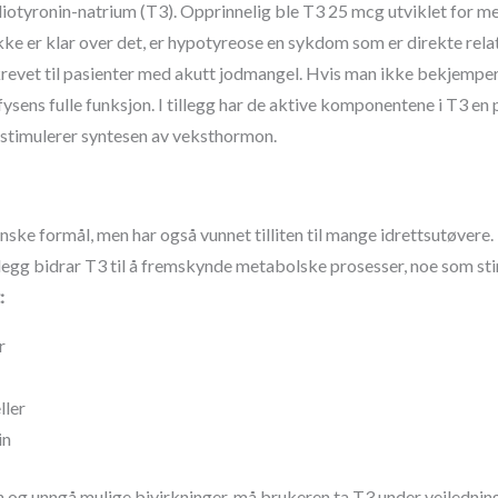
 liotyronin-natrium (T3). Opprinnelig ble T3 25 mcg utviklet for m
 er klar over det, er hypotyreose en sykdom som er direkte relate
krevet til pasienter med akutt jodmangel. Hvis man ikke bekjemper
ysens fulle funksjon. I tillegg har de aktive komponentene i T3 en
 stimulerer syntesen av veksthormon.
inske formål, men har også vunnet tilliten til mange idrettsutøvere.
tillegg bidrar T3 til å fremskynde metabolske prosesser, noe som st
:
r
ller
in
en og unngå mulige bivirkninger, må brukeren ta T3 under veiledning