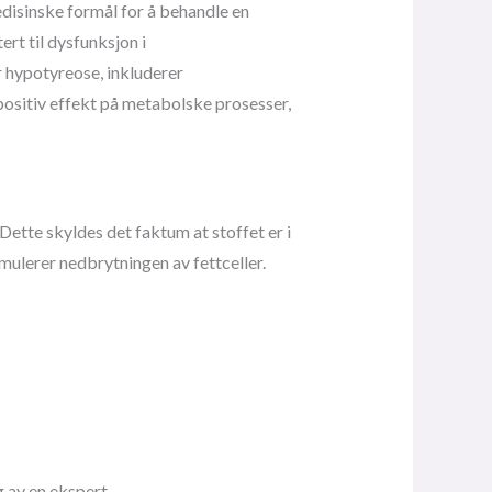
edisinske formål for å behandle en
rt til dysfunksjon i
 hypotyreose, inkluderer
 positiv effekt på metabolske prosesser,
 Dette skyldes det faktum at stoffet er i
imulerer nedbrytningen av fettceller.
 av en ekspert.