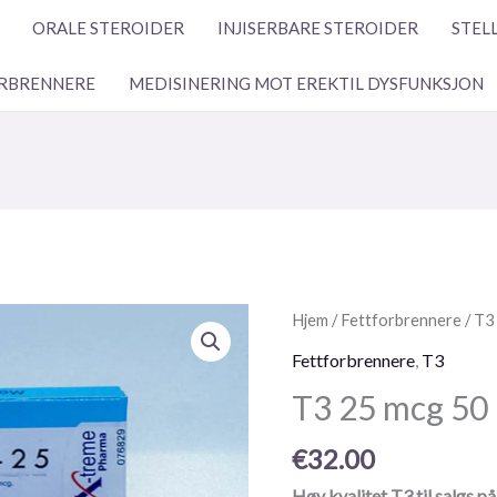
ORALE STEROIDER
INJISERBARE STEROIDER
STEL
RBRENNERE
MEDISINERING MOT EREKTIL DYSFUNKSJON
T3
Hjem
/
Fettforbrennere
/
T3
25
Fettforbrennere
,
T3
mcg
T3 25 mcg 50 p
50
piller
€
32.00
antall
Høy kvalitet T3 til salgs på