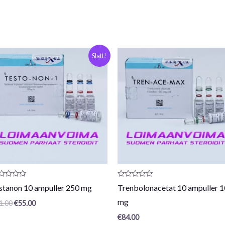
Opprinnelig
Nåværende
Slatt!
pris
pris
var:
er:
€61,00.
€55,00.
oduktanmeldelse:
Produktanmeldelse:
stanon 10 ampuller 250 mg
Trenbolonacetat 10 ampuller 
0
/
mg
1.00
€
55.00
5
€
84.00