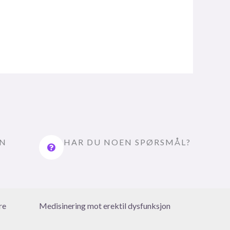
EN
HAR DU NOEN SPØRSMÅL?
re
Medisinering mot erektil dysfunksjon