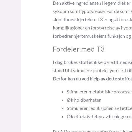
Den aktive ingrediensen i legemidlet er
sykdom som hypotyreose. For de som ikke
skjoldbruskkjertelen. T3 er også fores
komplikasjoner en forstyrrelse av hypof
forbedrer hjertemuskelens funksjon og
Fordeler med T3
I dag brukes stoffet ikke bare til medis
stand til å stimulere proteinsyntese. I 
Derfor kan du ved hjelp av dette stoffet
Stimulerer metabolske prosesse
Øk holdbarheten
Stimulerer reduksjonen av fettce
Øk effektiviteten av treningen d
For å få resultatene ovenfor fra syklus