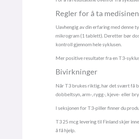
Regler for å ta medisinen
Uavhengig av din erfaring med denne ty
mikrogram (1 tablett). Deretter bør do
kontroll gjennom hele syklusen.
Mer positive resultater fra en T3-sykl
Bivirkninger
Når T3 brukes riktig, har det svært få b
dobbeltsyn, arm-, rygg-, kjeve- eller br
I seksjonen for T3-piller finner du prod
T3 25 mcg levering til Finland skjer in
å få hjelp.