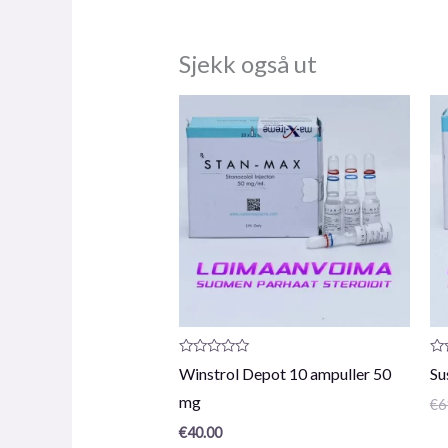
Sjekk også ut
Produktanmeldelse:
Pr
Winstrol Depot 10 ampuller 50
Su
0
0
/
/
mg
€
6
5
5
€
40.00