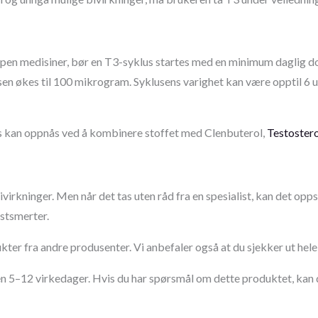
pen medisiner, bør en T3-syklus startes med en minimum daglig dos
sen økes til 100 mikrogram. Syklusens varighet kan være opptil 6 
us kan oppnås ved å kombinere stoffet med Clenbuterol,
Testoster
ivirkninger. Men når det tas uten råd fra en spesialist, kan det opp
ystsmerter.
ukter fra andre produsenter. Vi anbefaler også at du sjekker ut he
nen 5–12 virkedager. Hvis du har spørsmål om dette produktet, kan 