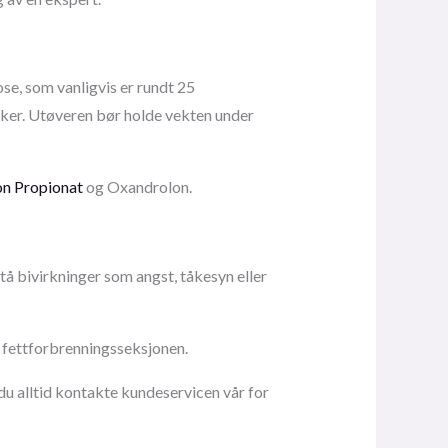
e, som vanligvis er rundt 25
uker. Utøveren bør holde vekten under
on Propionat
og Oxandrolon.
stå bivirkninger som angst, tåkesyn eller
le fettforbrenningsseksjonen.
du alltid kontakte kundeservicen vår for