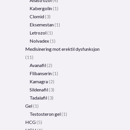
Anastrozol
4
Kabergolin
1
Clomid
3
Eksemestan
1
Letrozol
1
Nolvadex
1
Medisinering mot erektil dysfunksjon
11
Avanafil
2
Flibanserin
1
Kamagra
2
Sildenafil
3
Tadalafil
3
Gel
1
Testosteron gel
1
HCG
5