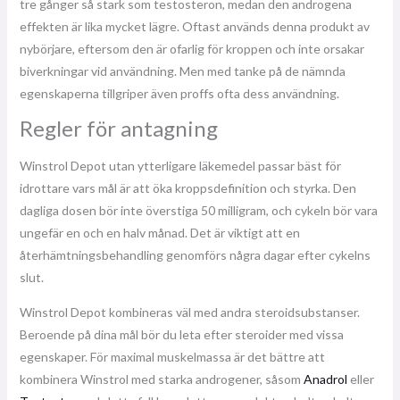
tre gånger så stark som testosteron, medan den androgena
effekten är lika mycket lägre. Oftast används denna produkt av
nybörjare, eftersom den är ofarlig för kroppen och inte orsakar
biverkningar vid användning. Men med tanke på de nämnda
egenskaperna tillgriper även proffs ofta dess användning.
Regler för antagning
Winstrol Depot utan ytterligare läkemedel passar bäst för
idrottare vars mål är att öka kroppsdefinition och styrka. Den
dagliga dosen bör inte överstiga 50 milligram, och cykeln bör vara
ungefär en och en halv månad. Det är viktigt att en
återhämtningsbehandling genomförs några dagar efter cykelns
slut.
Winstrol Depot kombineras väl med andra steroidsubstanser.
Beroende på dina mål bör du leta efter steroider med vissa
egenskaper. För maximal muskelmassa är det bättre att
kombinera Winstrol med starka androgener, såsom
Anadrol
eller