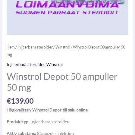
Hem
/
Injicerbara steroider
/
Winstrol
/ Winstrol Depot 50 ampuller 50
mg
Injicerbara steroider
,
Winstrol
Winstrol Depot 50 ampuller
50 mg
€
139.00
Högkvalitativ Winstrol Depot till salu online
Produkttyp:
Injicerbara steroider
Aktiv substans:
Stanozolol injektion