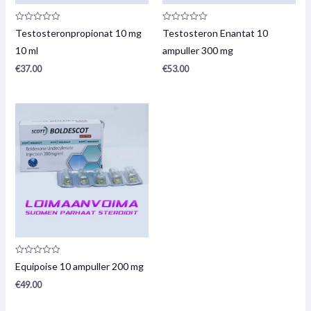
Produktrecension:
Produktrecension:
Testosteronpropionat 10 mg
Testosteron Enantat 10
0
0
/
/
10 ml
ampuller 300 mg
5
5
€
37.00
€
53.00
Produktrecension:
Equipoise 10 ampuller 200 mg
0
/
€
49.00
5