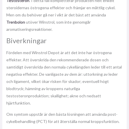
Testosteron
. I detta fall kompletterar produkten helt enkelt
steroidernas östrogena effekter och främjar en måttlig cykel.
Men om du behöver gå ner i vikt är det bäst att använda
Trenbolon
utöver Winstrol, som inte genomgår
aromatiseringsreaktioner.
Biverkningar
Fördelen med Winstrol Depot är att det inte har östrogena
effekter. Att överskrida den rekommenderade dosen och
samtidigt överskrida den normala cykellängden leder till ett antal
negativa effekter. De vanligaste av dem är: uttorkning av leder
och ligament, vilket ökar risken för skador; eventuell högt
blodtryck; hämning av kroppens naturliga
testosteronproduktion; skallighet; akne och nedsatt
hjärtfunktion.
Om symtom uppstår är den bästa lösningen att använda post-
cykelbehandling (PCT) för att återställa normal kroppsfunktion.