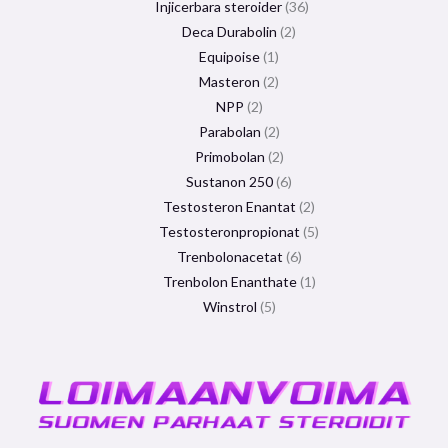
Injicerbara steroider
36
Deca Durabolin
2
Equipoise
1
Masteron
2
NPP
2
Parabolan
2
Primobolan
2
Sustanon 250
6
Testosteron Enantat
2
Testosteronpropionat
5
Trenbolonacetat
6
Trenbolon Enanthate
1
Winstrol
5