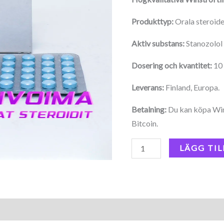
Produkttyp:
Orala steroid
Aktiv substans:
Stanozolol
Dosering och kvantitet:
10 
Leverans:
Finland, Europa.
Betalning:
Du kan köpa Wins
Bitcoin.
LÄGG TIL