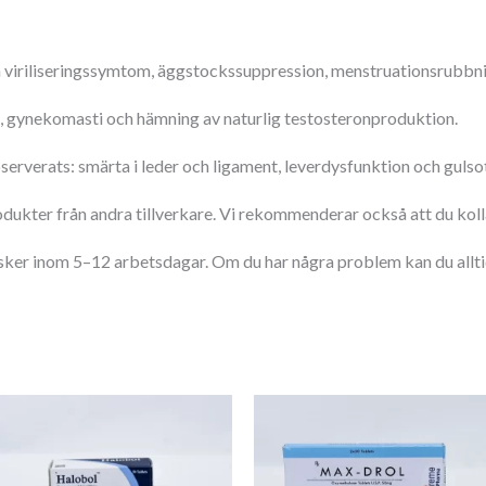
 viriliseringssymtom, äggstockssuppression, menstruationsrubbni
n, gynekomasti och hämning av naturlig testosteronproduktion.
rverats: smärta i leder och ligament, leverdysfunktion och gulsot, 
odukter från andra tillverkare. Vi rekommenderar också att du kollar
 sker inom 5–12 arbetsdagar. Om du har några problem kan du alltid