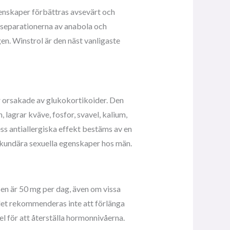
genskaper förbättras avsevärt och
e separationerna av anabola och
en. Winstrol är den näst vanligaste
r orsakade av glukokortikoider. Den
lagrar kväve, fosfor, svavel, kalium,
ss antiallergiska effekt bestäms av en
ekundära sexuella egenskaper hos män.
n är 50 mg per dag, även om vissa
det rekommenderas inte att förlänga
l för att återställa hormonnivåerna.