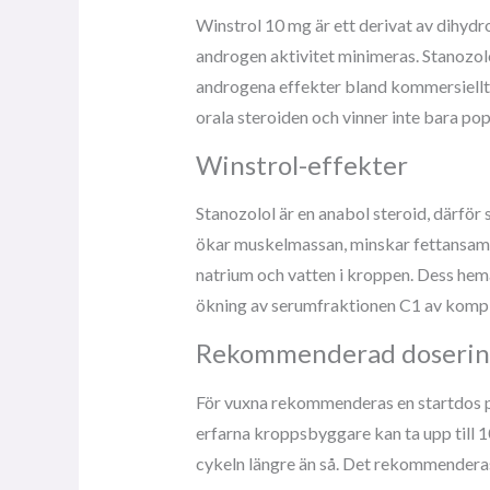
Winstrol 10 mg är ett derivat av dihyd
androgen aktivitet minimeras. Stanozolo
androgena effekter bland kommersiellt ti
orala steroiden och vinner inte bara pop
Winstrol-effekter
Stanozolol är en anabol steroid, därfö
ökar muskelmassan, minskar fettansamlin
natrium och vatten i kroppen. Dess hem
ökning av serumfraktionen C1 av komple
Rekommenderad doserin
För vuxna rekommenderas en startdos 
erfarna kroppsbyggare kan ta upp till 
cykeln längre än så. Det rekommenderas 