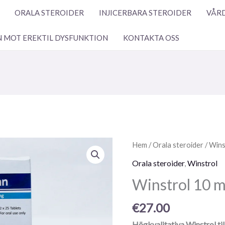
ORALA STEROIDER
INJICERBARA STEROIDER
VÅRD
N MOT EREKTIL DYSFUNKTION
KONTAKTA OSS
Winstrol
Hem
/
Orala steroider
/
Wins
10
Orala steroider
,
Winstrol
mg
Winstrol 10 mg
50
piller
€
27.00
mängd
Högkvalitativa Winstrol till