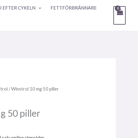
 EFTER CYKELN
FETTFÖRBRÄNNARE
trol
/ Winstrol 10 mg 50 piller
 50 piller
 salu online steroider