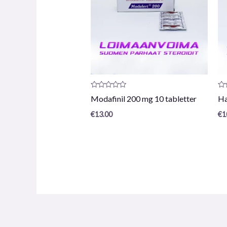
Produktrecension:
Pr
Modafinil 200 mg 10 tabletter
Ha
0
0
/
/
€
13.00
€
1
5
5