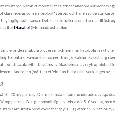
rotestosteron, kemiskt modifierat så att det anabola hormonets e
l klassificeras som en "anabol" steroid och har en av de starkast
llgängliga substanser. Det kan inte heller aromatiseras till östrog
ularitet
Dianabol
(Methandrostenolon).
r stimulerar den anabola processer och hämmar katabola reaktione
g, förbättrar vävnadstropismen, främjar kalciumavsättning i ben, 
atopoetiska aktivitet bestäms av ökad syntes av erytropoietin. De
ment. Androgen (måttlig) effekt kan bidra till utvecklingen av s
g
på 10–20 mg per dag. Den maximala rekommenderade dagliga dose
100 mg per dag. Den genomsnittliga cykeln varar 5–8 veckor, men 
starkt att utföra post-cycle therapy (PCT) efter en Winstrol-cyke