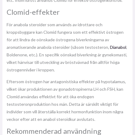
etc. Inom idrott används Clomid för effektiv östrogenkontroll.
Clomid-effekter
För anabola steroider som används av idrottare och
kroppsbyggare kan Clomid fungera som ett effektivt östrogen
för att lindra de oönskade östrogena biverkningarna av
aromatiserande anabola steroider (såsom testosteron,
Dianabol
,
Boldenone, etc.). En specifik oönskad biverkning är gynekomasti,
vilket hänvisar till utveckling av bröstvävnad från alltför höga
östrogennivåer i kroppen.
Eftersom östrogen har antagonistiska effekter på hypotalamus,
vilket ökar produktionen av gonadotropinerna LH och FSH, kan
Clomid användas effektivt för att öka endogen
testosteronproduktion hos män. Detta är särskilt viktigt för
individer som vill återställa korrekt hormonfunktion inom några
veckor efter att en anabol steroidkur avslutats.
Rekommenderad användning