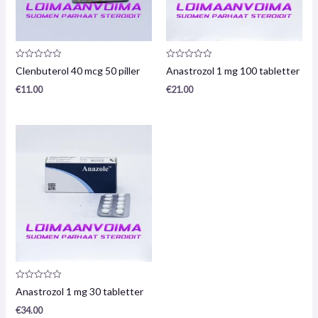
Produktrecension:
Produktrecension:
Clenbuterol 40 mcg 50 piller
Anastrozol 1 mg 100 tabletter
0
0
/
/
€
11.00
€
21.00
5
5
Produktrecension:
Anastrozol 1 mg 30 tabletter
0
/
€
34.00
5