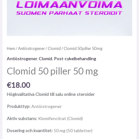
Hem
/
Antiöstrogener
/
Clomid
/ Clomid 50 piller 50 mg
Antiöstrogener
,
Clomid
,
Post-cykelbehandling
Clomid 50 piller 50 mg
€
18.00
Högkvalitativa Clomid till salu online steroider
Produkttyp:
Antiöstrogener
Aktiv substans:
Klomifencitrat (Clomid)
Dosering och kvantitet:
50 mg (50 tabletter)