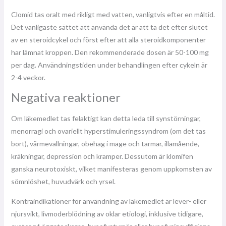
Clomid tas oralt med rikligt med vatten, vanligtvis efter en måltid.
Det vanligaste sättet att använda det är att ta det efter slutet
av en steroidcykel och först efter att alla steroidkomponenter
har lämnat kroppen. Den rekommenderade dosen är 50-100 mg
per dag. Användningstiden under behandlingen efter cykeln är
2-4 veckor.
Negativa reaktioner
Om läkemedlet tas felaktigt kan detta leda till synstörningar,
menorragi och ovariellt hyperstimuleringssyndrom (om det tas
bort), värmevallningar, obehag i mage och tarmar, illamående,
kräkningar, depression och kramper. Dessutom är klomifen
ganska neurotoxiskt, vilket manifesteras genom uppkomsten av
sömnlöshet, huvudvärk och yrsel.
Kontraindikationer för användning av läkemedlet är lever- eller
njursvikt, livmoderblödning av oklar etiologi, inklusive tidigare,