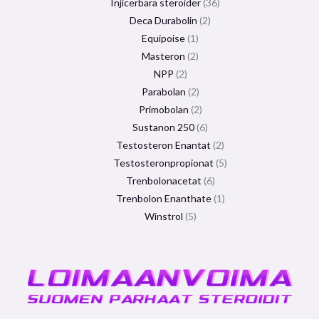
Injicerbara steroider
36
Deca Durabolin
2
Equipoise
1
Masteron
2
NPP
2
Parabolan
2
Primobolan
2
Sustanon 250
6
Testosteron Enantat
2
Testosteronpropionat
5
Trenbolonacetat
6
Trenbolon Enanthate
1
Winstrol
5