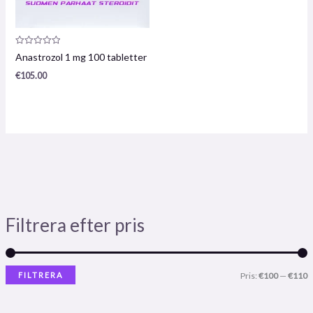
Produktrecension:
Anastrozol 1 mg 100 tabletter
0
/
€
105.00
5
Filtrera efter pris
FILTRERA
Pris:
€100
—
€110