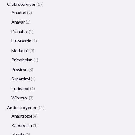
Orala steroider
17
Anadrol
2
Anavar
1
Dianabol
1
Halotestin
1
Modafinil
3
Primobolan
1
Proviron
3
Superdrol
1
Turinabol
1
Winstrol
3
Antiöstrogener
11
Anastrozol
4
Kabergolin
1
Klomid
3