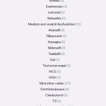
Klomid
3
Exemestan
1
Letrozol
1
Nolvadex
1
Medicin mot erektil dysfunktion
11
Avanafil
2
Flibanserin
1
Kamagra
2
Sildenafil
3
Tadalafil
3
Gel
1
Testosterongel
1
HCG
5
HGH
1
Vård efter cykler
17
Fettförbrännare
4
Clenbuterol
2
T3
2