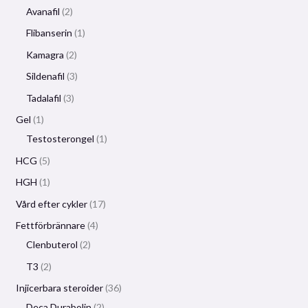
Avanafil
2
Flibanserin
1
Kamagra
2
Sildenafil
3
Tadalafil
3
Gel
1
Testosterongel
1
HCG
5
HGH
1
Vård efter cykler
17
Fettförbrännare
4
Clenbuterol
2
T3
2
Injicerbara steroider
36
Deca Durabolin
2