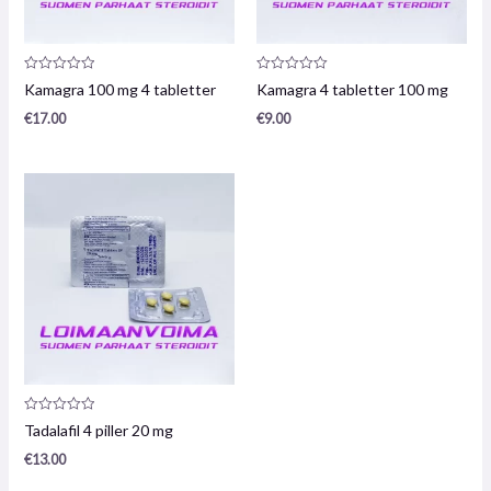
Produktrecension:
Produktrecension:
Kamagra 100 mg 4 tabletter
Kamagra 4 tabletter 100 mg
0
0
/
/
€
17.00
€
9.00
5
5
Produktrecension:
Tadalafil 4 piller 20 mg
0
/
€
13.00
5