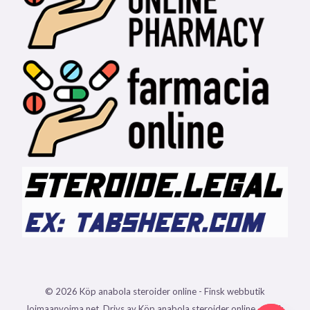
© 2026 Köp anabola steroider online - Finsk webbutik
loimaanvoima.net. Drivs av Köp anabola steroider online - Finsk