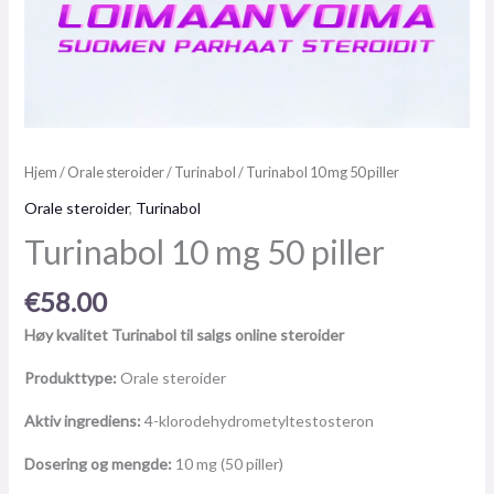
Hjem
/
Orale steroider
/
Turinabol
/ Turinabol 10 mg 50 piller
Orale steroider
,
Turinabol
Turinabol 10 mg 50 piller
€
58.00
Høy kvalitet Turinabol til salgs online steroider
Produkttype:
Orale steroider
Aktiv ingrediens:
4-klorodehydrometyltestosteron
Dosering og mengde:
10 mg (50 piller)