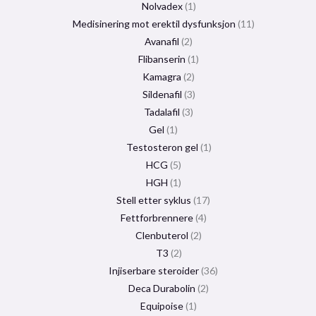
Nolvadex
1
Medisinering mot erektil dysfunksjon
11
Avanafil
2
Flibanserin
1
Kamagra
2
Sildenafil
3
Tadalafil
3
Gel
1
Testosteron gel
1
HCG
5
HGH
1
Stell etter syklus
17
Fettforbrennere
4
Clenbuterol
2
T3
2
Injiserbare steroider
36
Deca Durabolin
2
Equipoise
1