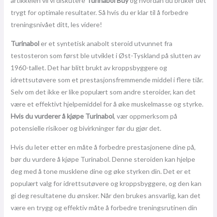
artikkelen vil vi diskutere
Turinabol Buy
og hvordan du bruker det
trygt for optimale resultater. Så hvis du er klar til å forbedre
treningsnivået ditt, les videre!
Turinabol
er et syntetisk anabolt steroid utvunnet fra
testosteron som først ble utviklet i Øst-Tyskland på slutten av
1960-tallet. Det har blitt brukt av kroppsbyggere og
idrettsutøvere som et prestasjonsfremmende middel i flere tiår.
Selv om det ikke er like populært som andre steroider, kan det
være et effektivt hjelpemiddel for å øke muskelmasse og styrke.
Hvis du vurderer å kjøpe Turinabol
, vær oppmerksom på
potensielle risikoer og bivirkninger før du gjør det.
Hvis du leter etter en måte å forbedre prestasjonene dine på,
bør du vurdere å kjøpe Turinabol. Denne steroiden kan hjelpe
deg med å tone musklene dine og øke styrken din. Det er et
populært valg for idrettsutøvere og kroppsbyggere, og den kan
gi deg resultatene du ønsker. Når den brukes ansvarlig, kan det
være en trygg og effektiv måte å forbedre treningsrutinen din