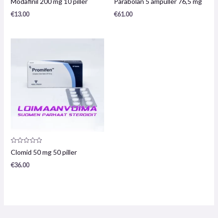
Modafinil 200 mg 10 piller
Parabolan 5 ampuller 76,5 mg
0
0
/
/
€
13.00
€
61.00
5
5
Produktanmeldelse:
Clomid 50 mg 50 piller
0
/
€
36.00
5