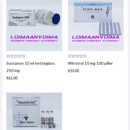
Produktanmeldelse:
Produktanmeldelse:
Sustanon 10 ml hetteglass
Winstrol 10 mg 100 piller
0
0
/
/
250 mg
€
33.00
5
5
€
61.00