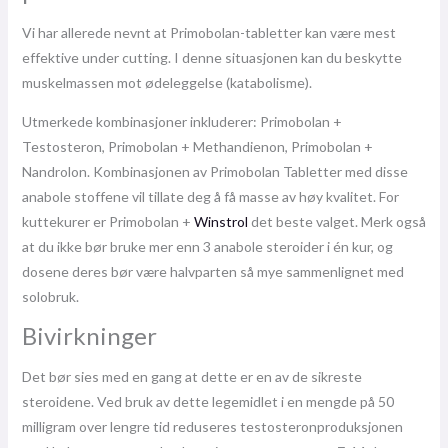
Vi har allerede nevnt at Primobolan-tabletter kan være mest
effektive under cutting. I denne situasjonen kan du beskytte
muskelmassen mot ødeleggelse (katabolisme).
Utmerkede kombinasjoner inkluderer: Primobolan +
Testosteron, Primobolan + Methandienon, Primobolan +
Nandrolon. Kombinasjonen av Primobolan Tabletter med disse
anabole stoffene vil tillate deg å få masse av høy kvalitet. For
kuttekurer er Primobolan +
Winstrol
det beste valget. Merk også
at du ikke bør bruke mer enn 3 anabole steroider i én kur, og
dosene deres bør være halvparten så mye sammenlignet med
solobruk.
Bivirkninger
Det bør sies med en gang at dette er en av de sikreste
steroidene. Ved bruk av dette legemidlet i en mengde på 50
milligram over lengre tid reduseres testosteronproduksjonen