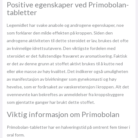
Positive egenskaper ved Primobolan-
tabletter
Legemidlet har svake anabole og androgene egenskaper, noe
som forklarer den milde effekten på kroppen. Siden den
androgene aktiviteten til dette steroidet er lav, brukes det ofte
av kvinnelige idrettsutøvere. Den viktigste fordelen med
steroidet er det fullstendige fraværet av aromatisering. Faktisk
er det av denne grunn at stoffet aktivt brukes til å kutte ned
eller øke masse av høy kvalitet. Det indikerer også umuligheten
av manifestasjon av bivirkninger som gynekomasti og høy
hevelse, som er forårsaket av væskeretensjon i kroppen. Alt det
ovennevnte kan bekreftes av anmeldelser fra kroppsbyggere
som gjentatte ganger har brukt dette stoffet.
Viktig informasjon om Primobolan
Primobolan-tabletter har en halveringstid på omtrent fem timer i
oral form.