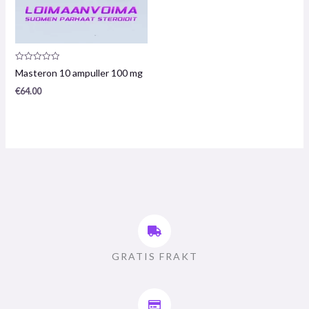
Produktanmeldelse:
Masteron 10 ampuller 100 mg
0
/
€
64.00
5
GRATIS FRAKT