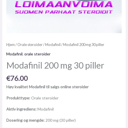
Hjem
/
Orale steroider
/
Modafinil
/ Modafinil 200 mg 30 piller
Modafinil
,
orale steroider
Modafinil 200 mg 30 piller
€
76.00
Høy kvalitet Modafinil til salgs online steroider
Produkttype:
Orale steroider
Aktiv ingrediens:
Modafinil
Dosering og mengde:
200 mg (30 piller)