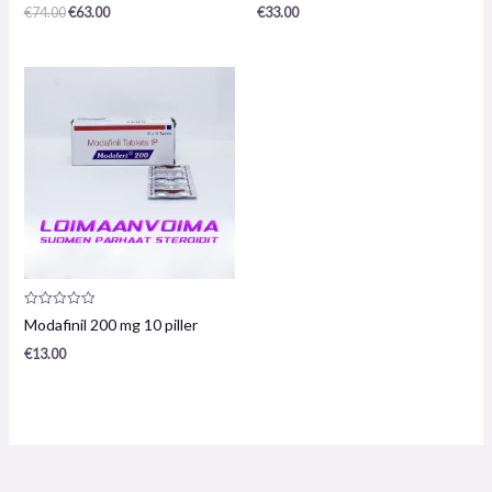
/
/
€
74.00
€
63.00
€
33.00
5
5
Produktanmeldelse:
Modafinil 200 mg 10 piller
0
/
€
13.00
5