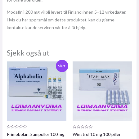
Modafinil 200 mg vil bli levert til Finland innen 5–12 virkedager.
Hvis du har spørsmål om dette produktet, kan du gjerne
kontakte kundeservicen vår for å få hjelp.
Sjekk også ut
Opprinnelig
Nåværende
Slatt!
pris
pris
var:
er:
€74,00.
€63,00.
Produktanmeldelse:
Produktanmeldelse:
Primobolan 5 ampuller 100 mg
Winstrol 10 mg 100 piller
0
0