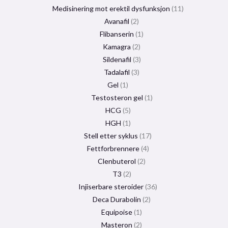
Medisinering mot erektil dysfunksjon
11
Avanafil
2
Flibanserin
1
Kamagra
2
Sildenafil
3
Tadalafil
3
Gel
1
Testosteron gel
1
HCG
5
HGH
1
Stell etter syklus
17
Fettforbrennere
4
Clenbuterol
2
T3
2
Injiserbare steroider
36
Deca Durabolin
2
Equipoise
1
Masteron
2