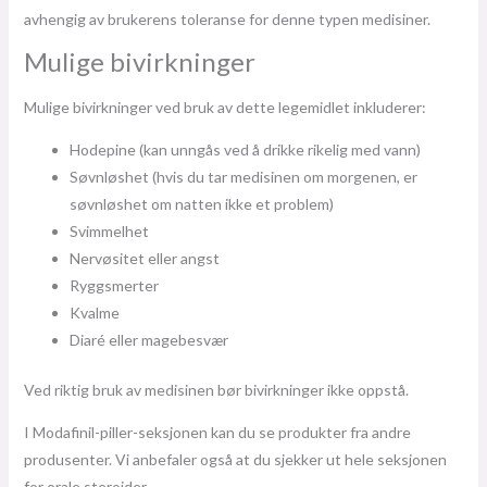
avhengig av brukerens toleranse for denne typen medisiner.
Mulige bivirkninger
Mulige bivirkninger ved bruk av dette legemidlet inkluderer:
Hodepine (kan unngås ved å drikke rikelig med vann)
Søvnløshet (hvis du tar medisinen om morgenen, er
søvnløshet om natten ikke et problem)
Svimmelhet
Nervøsitet eller angst
Ryggsmerter
Kvalme
Diaré eller magebesvær
Ved riktig bruk av medisinen bør bivirkninger ikke oppstå.
I Modafinil-piller-seksjonen kan du se produkter fra andre
produsenter. Vi anbefaler også at du sjekker ut hele seksjonen
for orale steroider.