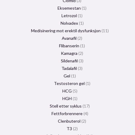
Clomid
3
Eksemestan
1
Letrozol
1
Nolvadex
1
Medisinering mot erektil dysfunksjon
11
Avanafil
2
Flibanserin
1
Kamagra
2
Sildenafil
3
Tadalafil
3
Gel
1
Testosteron gel
1
HCG
5
HGH
1
Stell etter syklus
17
Fettforbrennere
4
Clenbuterol
2
T3
2