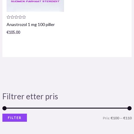
Produktanmeldelse:
Anastrozol 1 mg 100 piller
0
/
€
105.00
5
Filtrer etter pris
FILTER
Pris:
€100
—
€110