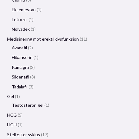
Eksemestan
1
Letrozol
1
Nolvadex
1
Medisinering mot erektil dysfunksjon
11
Avanafil
2
Flibanserin
1
Kamagra
2
Sildenafil
3
Tadalafil
3
Gel
1
Testosteron gel
1
HCG
5
HGH
1
Stell etter syklus
17