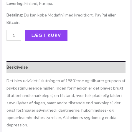
Levering:
Finland, Europa.
Betaling:
Du kan købe Modafinil med kreditkort, PayPal eller
Bitcoin.
LÆG I KURV
Beskrivelse
Det blev udviklet i slutningen af ​​1980'erne og tilhører gruppen af
​​psykostimulerende midler. Inden for medicin er det blevet brugt
til at behandle narkolepsi, en tilstand, hvor folk pludselig falder i
søvn i løbet af dagen, samt andre tilstande end narkolepsi, der
også forårsager søvnighed i dagtimerne, hukommelses- og
opmærksomhedsforstyrrelser, Alzheimers sygdom og endda
depression.