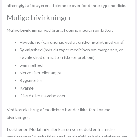
afhængigt af brugerens tolerance over for denne type medicin.
Mulige bivirkninger
Mulige bivirkninger ved brug af denne medicin omfatter:
Hovedpine (kan undgås ved at drikke rigeligt med vand)
Søvnløshed (hvis du tager medicinen om morgenen, er
søvnløshed om natten ikke et problem)
Svimmelhed
Nervøsitet eller angst
Rygsmerter
Kvalme
Diarré eller mavebesvær
Ved korrekt brug af medicinen bør der ikke forekomme
bivirkninger.
I sektionen Modafinil-piller kan du se produkter fra andre
producenter. Vi anbefaler også, at du tjekker hele sektionen om