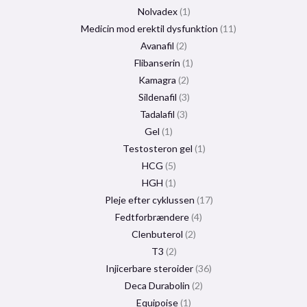
Nolvadex
1
Medicin mod erektil dysfunktion
11
Avanafil
2
Flibanserin
1
Kamagra
2
Sildenafil
3
Tadalafil
3
Gel
1
Testosteron gel
1
HCG
5
HGH
1
Pleje efter cyklussen
17
Fedtforbrændere
4
Clenbuterol
2
T3
2
Injicerbare steroider
36
Deca Durabolin
2
Equipoise
1