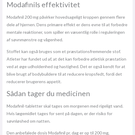
Modafinils effektivitet
Modafinil 200 mg påvirker hovedsageligt kroppen gennem flere
dele af hjernen. Dens primære effekt er dens evne til at forbedre
mentale reaktioner, som spiller en væsentlig rolle i reguleringen
af ​​søvnmønstre og vågenhed.
Stoffet kan også bruges som et præstationsfremmende stof.
Atleter har fundet ud af, at det kan forbedre atletisk præstation
ved at øge udholdenhed og hastighed. Det er også kendt for at
blive brugt af bodybuildere til at reducere kropsfedt, fordi det
reducerer brugerens appetit.
Sådan tager du medicinen
Modafinil-tabletter skal tages om morgenen med rigeligt vand.
Hvis lægemidlet tages for sent på dagen, er der risiko for
søvnløshed om natten.
Den anbefalede dosis Modafinil pr. dag er op til 200 mg,