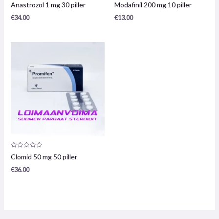
Produktanmeldelse:
Produktanmeldelse:
Anastrozol 1 mg 30 piller
Modafinil 200 mg 10 piller
0
0
/
/
€
34.00
€
13.00
5
5
Produktanmeldelse:
Clomid 50 mg 50 piller
0
/
€
36.00
5