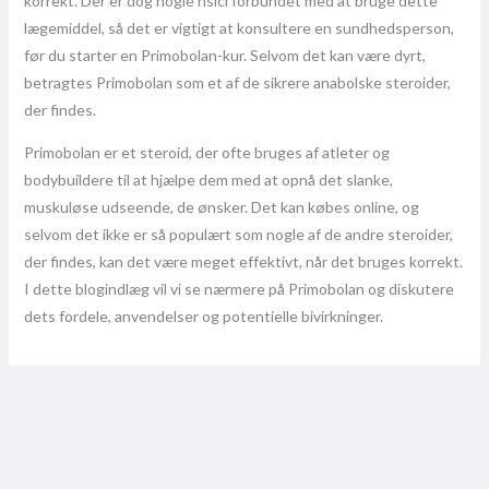
korrekt. Der er dog nogle risici forbundet med at bruge dette
lægemiddel, så det er vigtigt at konsultere en sundhedsperson,
før du starter en Primobolan-kur. Selvom det kan være dyrt,
betragtes Primobolan som et af de sikrere anabolske steroider,
der findes.
Primobolan er et steroid, der ofte bruges af atleter og
bodybuildere til at hjælpe dem med at opnå det slanke,
muskuløse udseende, de ønsker. Det kan købes online, og
selvom det ikke er så populært som nogle af de andre steroider,
der findes, kan det være meget effektivt, når det bruges korrekt.
I dette blogindlæg vil vi se nærmere på Primobolan og diskutere
dets fordele, anvendelser og potentielle bivirkninger.