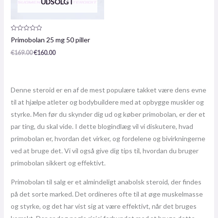
UDSOLGT
Produktanmeldelse:
Primobolan 25 mg 50 piller
0
/
€
169.00
€
160.00
5
Denne steroid er en af ​​de mest populære takket være dens evne
til at hjælpe atleter og bodybuildere med at opbygge muskler og
styrke. Men før du skynder dig ud og køber primobolan, er der et
par ting, du skal vide. I dette blogindlæg vil vi diskutere, hvad
primobolan er, hvordan det virker, og fordelene og bivirkningerne
ved at bruge det. Vi vil også give dig tips til, hvordan du bruger
primobolan sikkert og effektivt.
Primobolan til salg er et almindeligt anabolsk steroid, der findes
på det sorte marked. Det ordineres ofte til at øge muskelmasse
og styrke, og det har vist sig at være effektivt, når det bruges