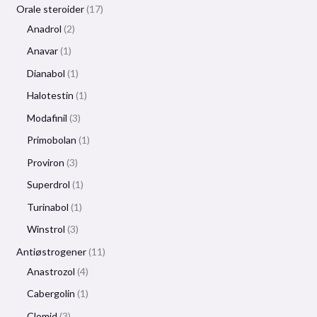
Orale steroider
17
Anadrol
2
Anavar
1
Dianabol
1
Halotestin
1
Modafinil
3
Primobolan
1
Proviron
3
Superdrol
1
Turinabol
1
Winstrol
3
Antiøstrogener
11
Anastrozol
4
Cabergolin
1
Clomid
3