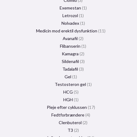
Clomid
3
Exemestan
1
Letrozol
1
Nolvadex
1
Medicin mod erektil dysfunktion
11
Avanafil
2
Flibanserin
1
Kamagra
2
Sildenafil
3
Tadalafil
3
Gel
1
Testosteron gel
1
HCG
5
HGH
1
Pleje efter cyklussen
17
Fedtforbrændere
4
Clenbuterol
2
T3
2