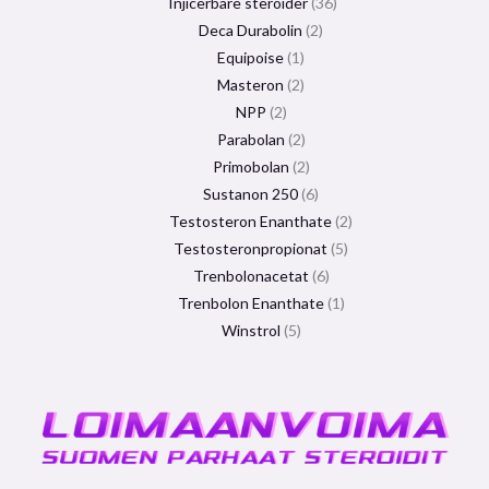
Injicerbare steroider
36
Deca Durabolin
2
Equipoise
1
Masteron
2
NPP
2
Parabolan
2
Primobolan
2
Sustanon 250
6
Testosteron Enanthate
2
Testosteronpropionat
5
Trenbolonacetat
6
Trenbolon Enanthate
1
Winstrol
5