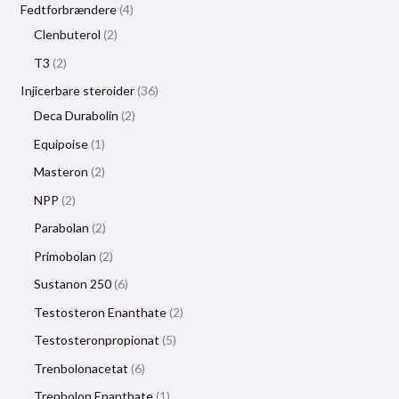
Fedtforbrændere
4
Clenbuterol
2
T3
2
Injicerbare steroider
36
Deca Durabolin
2
Equipoise
1
Masteron
2
NPP
2
Parabolan
2
Primobolan
2
Sustanon 250
6
Testosteron Enanthate
2
Testosteronpropionat
5
Trenbolonacetat
6
Trenbolon Enanthate
1