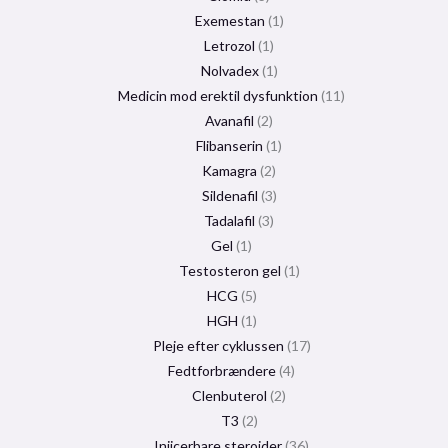
Exemestan
1
Letrozol
1
Nolvadex
1
Medicin mod erektil dysfunktion
11
Avanafil
2
Flibanserin
1
Kamagra
2
Sildenafil
3
Tadalafil
3
Gel
1
Testosteron gel
1
HCG
5
HGH
1
Pleje efter cyklussen
17
Fedtforbrændere
4
Clenbuterol
2
T3
2
Injicerbare steroider
36