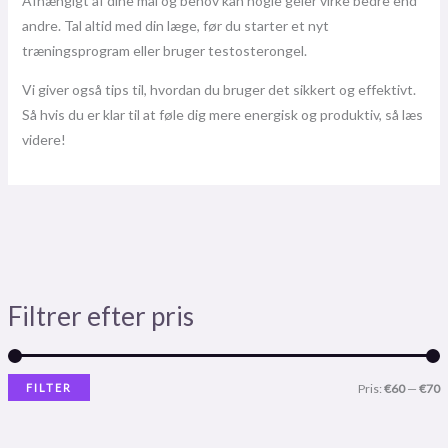
Afhængigt af dine mål og behov kan nogle geler virke bedre end
andre. Tal altid med din læge, før du starter et nyt
træningsprogram eller bruger testosterongel.
Vi giver også tips til, hvordan du bruger det sikkert og effektivt.
Så hvis du er klar til at føle dig mere energisk og produktiv, så læs
videre!
Filtrer efter pris
FILTER
Pris:
€60
—
€70