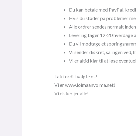
Du kan betale med PayPal, kredi
Hvis du støder på problemer med
Alle ordrer sendes normalt inden
Levering tager 12-20 hverdage af
Du vil modtage et sporingsnummer
Vi sender diskret, så ingen ved, 
Vi er altid klar til at løse eventu
Tak fordi I valgte os!
Vi er www.loimaanvoima.net!
Vi elsker jer alle!