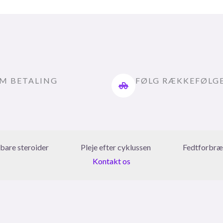
M BETALING
FØLG RÆKKEFØLG
rbare steroider
Pleje efter cyklussen
Fedtforbræ
Kontakt os