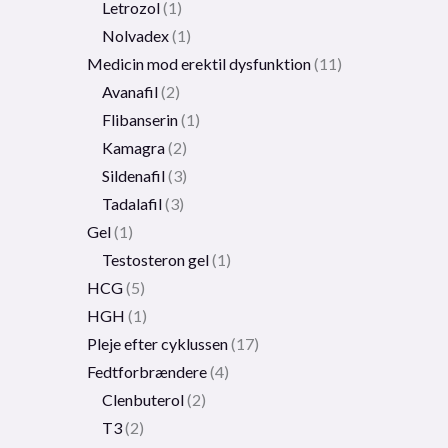
Letrozol
1
Nolvadex
1
Medicin mod erektil dysfunktion
11
Avanafil
2
Flibanserin
1
Kamagra
2
Sildenafil
3
Tadalafil
3
Gel
1
Testosteron gel
1
HCG
5
HGH
1
Pleje efter cyklussen
17
Fedtforbrændere
4
Clenbuterol
2
T3
2