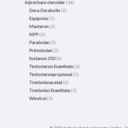
Injicerbare steroider
36
Deca Durabolin
2
Equipoise
1
Masteron
2
NPP
2
Parabolan
2
Primobolan
2
Sustanon 250
6
Testosteron Enanthate
2
Testosteronpropionat
5
Trenbolonacetat
6
Trenbolon Enanthate
1
Winstrol
5
© 2026 Køb Anabolske Steroider Online - Fi