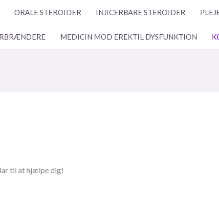
ORALE STEROIDER
INJICERBARE STEROIDER
PLEJ
RBRÆNDERE
MEDICIN MOD EREKTIL DYSFUNKTION
K
r til at hjælpe dig!