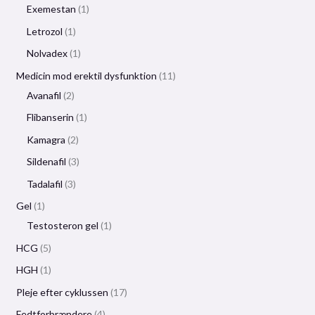
Exemestan
1
Letrozol
1
Nolvadex
1
Medicin mod erektil dysfunktion
11
Avanafil
2
Flibanserin
1
Kamagra
2
Sildenafil
3
Tadalafil
3
Gel
1
Testosteron gel
1
HCG
5
HGH
1
Pleje efter cyklussen
17
Fedtforbrændere
4