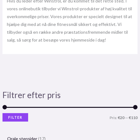
Hvis du leder efter Winstrol, er du kommet til det rette sted. I
vores onlinebutik tilbyder vi Winstrol-produkter af høj kvalitet til
overkommelige priser. Vores produkter er specielt designet til at
hjælpe dig med at nå dine fitnessmål sikkert og effektivt. Vi
tilbyder også en række andre præstationsfremmende midler til
salg, så sørg for at besøge vores hjemmeside i dag!
Filtrer efter pris
FILTER
Pris:
€20
—
€110
Orale steroider
17