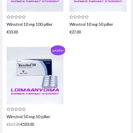
Produktanmeldelse:
Produktanmeldelse:
Winstrol 10 mg 100 piller
Winstrol 10 mg 50 piller
0
0
/
/
€
33.00
€
27.00
5
5
Oprindelig
Den
Lameller!
pris
nuværende
var:
pris
€117,00.
er:
€103,00.
Produktanmeldelse:
Winstrol 50 mg 50 piller
0
/
€
117.00
€
103.00
5