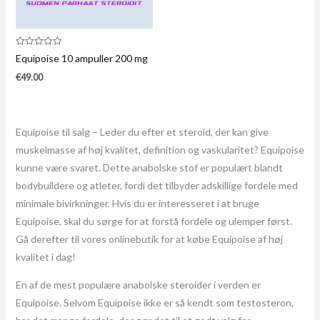
Produktanmeldelse:
Equipoise 10 ampuller 200 mg
0
/
€
49.00
5
Equipoise til salg – Leder du efter et steroid, der kan give
muskelmasse af høj kvalitet, definition og vaskularitet? Equipoise
kunne være svaret. Dette anabolske stof er populært blandt
bodybuildere og atleter, fordi det tilbyder adskillige fordele med
minimale bivirkninger. Hvis du er interesseret i at bruge
Equipoise, skal du sørge for at forstå fordele og ulemper først.
Gå derefter til vores onlinebutik for at købe Equipoise af høj
kvalitet i dag!
En af de mest populære anabolske steroider i verden er
Equipoise. Selvom Equipoise ikke er så kendt som testosteron,