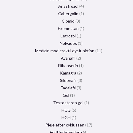
Anastrozol
4
Cabergolin
1
Clomid
3
Exemestan
1
Letrozol
1
Nolvadex
1
Medicin mod erektil dysfunktion
11
Avanafil
2
Flibanserin
1
Kamagra
2
Sildenafil
3
Tadalafil
3
Gel
1
Testosteron gel
1
HCG
5
HGH
1
Pleje efter cyklussen
17
Fedtforbrændere
4