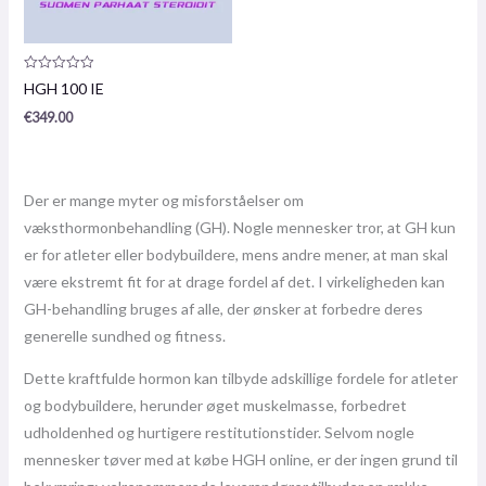
Produktanmeldelse:
HGH 100 IE
0
/
€
349.00
5
Der er mange myter og misforståelser om
væksthormonbehandling (GH). Nogle mennesker tror, ​​at GH kun
er for atleter eller bodybuildere, mens andre mener, at man skal
være ekstremt fit for at drage fordel af det. I virkeligheden kan
GH-behandling bruges af alle, der ønsker at forbedre deres
generelle sundhed og fitness.
Dette kraftfulde hormon kan tilbyde adskillige fordele for atleter
og bodybuildere, herunder øget muskelmasse, forbedret
udholdenhed og hurtigere restitutionstider. Selvom nogle
mennesker tøver med at købe HGH online, er der ingen grund til