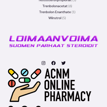
Trenbolonacetat
6
Trenbolon Enanthate
1
Winstrol
5