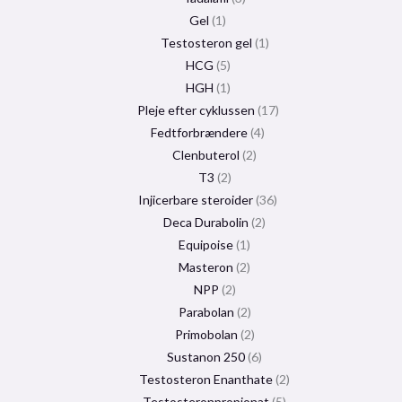
Gel
1
Testosteron gel
1
HCG
5
HGH
1
Pleje efter cyklussen
17
Fedtforbrændere
4
Clenbuterol
2
T3
2
Injicerbare steroider
36
Deca Durabolin
2
Equipoise
1
Masteron
2
NPP
2
Parabolan
2
Primobolan
2
Sustanon 250
6
Testosteron Enanthate
2
Testosteronpropionat
5