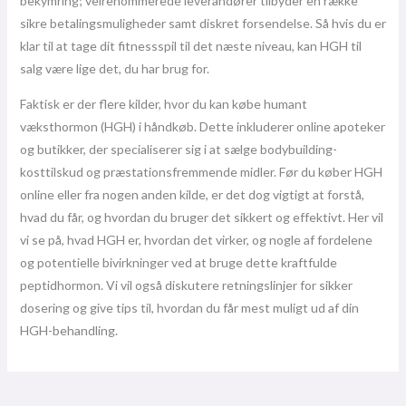
bekymring; velrenommerede leverandører tilbyder en række
sikre betalingsmuligheder samt diskret forsendelse. Så hvis du er
klar til at tage dit fitnessspil til det næste niveau, kan HGH til
salg være lige det, du har brug for.
Faktisk er der flere kilder, hvor du kan købe humant
væksthormon (HGH) i håndkøb. Dette inkluderer online apoteker
og butikker, der specialiserer sig i at sælge bodybuilding-
kosttilskud og præstationsfremmende midler. Før du køber HGH
online eller fra nogen anden kilde, er det dog vigtigt at forstå,
hvad du får, og hvordan du bruger det sikkert og effektivt. Her vil
vi se på, hvad HGH er, hvordan det virker, og nogle af fordelene
og potentielle bivirkninger ved at bruge dette kraftfulde
peptidhormon. Vi vil også diskutere retningslinjer for sikker
dosering og give tips til, hvordan du får mest muligt ud af din
HGH-behandling.