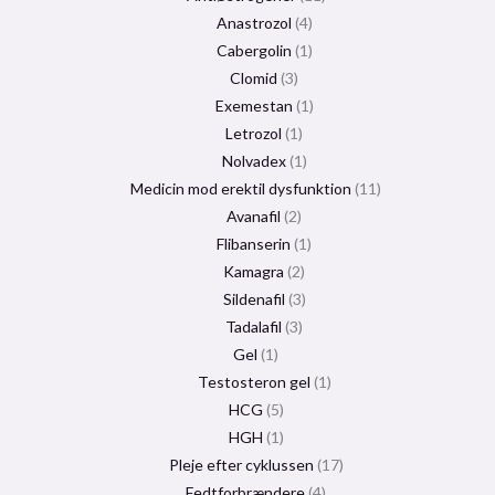
Anastrozol
4
Cabergolin
1
Clomid
3
Exemestan
1
Letrozol
1
Nolvadex
1
Medicin mod erektil dysfunktion
11
Avanafil
2
Flibanserin
1
Kamagra
2
Sildenafil
3
Tadalafil
3
Gel
1
Testosteron gel
1
HCG
5
HGH
1
Pleje efter cyklussen
17
Fedtforbrændere
4