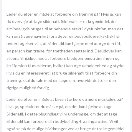
Leder du efter en måde at forbedre din træning på? Hvis ja, kan
du overveje at tage sildenafil. Sildenafil er et lægemiddel, der
almindeligvis bruges til at behandle erektil dysfunktion, men det
kan også være gavnligt for atleter og bodybuildere. Faktisk har
undersøgelser vist, at sildenafil kan hjælpe med at øge den tid,
en person kan træne, før trætheden sætter ind. Derudover kan
sildenafil hjælpe med at forbedre blodgennemstrømningen og
ilttilførslen til musklerne, hvilket kan øge udholdenhed og styrke.
Hvis du er interesseret i at bruge sildenafil til at forbedre din
træning, skal du tale med din læge om, hvorvidt dette er den
rigtige mulighed for dig.
Leder du efter en måde at blive stærkere og mere muskuløs på?
Hvis ja, spekulerer du måske på, om det kan hjælpe at tage
Sildenafil. I dette blogindlæg vil vi undersøge, om det at tage
Sildenafil kan forbedre din bodybuilding-træningsrutine. Vi vil
også se på de mulige bivirkninger ved at bruge dette lægemiddel.