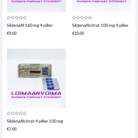
Produktanmeldelse:
Produktanmeldelse:
Sildenafil 160 mg 4 piller
Sildenafilcitrat 100 mg 4 piller
0
0
/
/
€
9.00
€
10.00
5
5
Produktanmeldelse:
Sildenafilcitrat 4 piller 100 mg
0
/
€
7.00
5