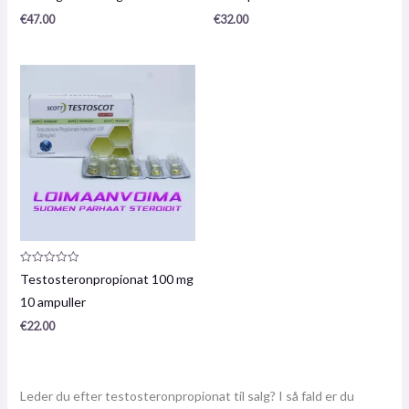
€
47.00
€
32.00
Produktanmeldelse:
Testosteronpropionat 100 mg
0
/
10 ampuller
5
€
22.00
Leder du efter testosteronpropionat til salg? I så fald er du