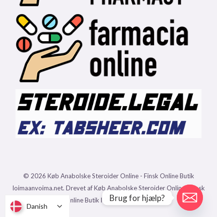
© 2026 Køb Anabolske Steroider Online - Finsk Online Butik
loimaanvoima.net. Drevet af Køb Anabolske Steroider Online - Finsk
Brug for hjælp?
Online Butik loimaanvoima.net.
Danish
Danish