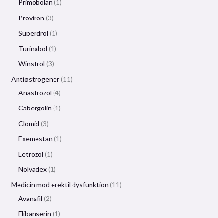
Primobolan
1
Proviron
3
Superdrol
1
Turinabol
1
Winstrol
3
Antiøstrogener
11
Anastrozol
4
Cabergolin
1
Clomid
3
Exemestan
1
Letrozol
1
Nolvadex
1
Medicin mod erektil dysfunktion
11
Avanafil
2
Flibanserin
1