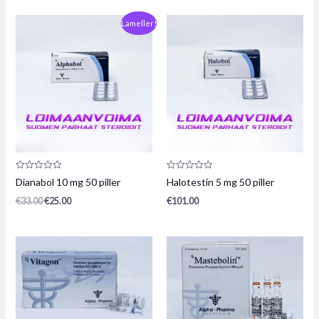
Oprindelig
Den
Lameller!
pris
nuværende
var:
pris
€33,00.
er:
€25,00.
Produktanmeldelse:
Produktanmeldelse:
Dianabol 10 mg 50 piller
Halotestin 5 mg 50 piller
0
0
/
/
€
33.00
€
25.00
€
101.00
5
5