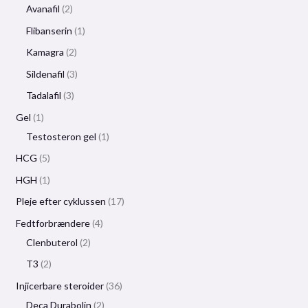
Avanafil
2
Flibanserin
1
Kamagra
2
Sildenafil
3
Tadalafil
3
Gel
1
Testosteron gel
1
HCG
5
HGH
1
Pleje efter cyklussen
17
Fedtforbrændere
4
Clenbuterol
2
T3
2
Injicerbare steroider
36
Deca Durabolin
2