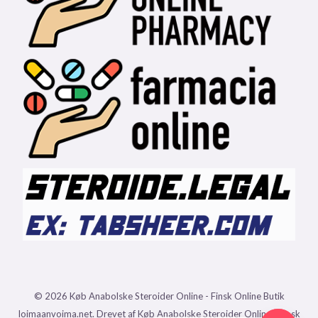
© 2026 Køb Anabolske Steroider Online - Finsk Online Butik
loimaanvoima.net. Drevet af Køb Anabolske Steroider Online - Finsk