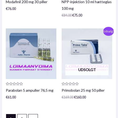
Modafinil 200 mg 30 piller
NPP-injektion 10 ml hætteglas
0
0
/
/
100 mg
€
76.00
5
5
€
84.00
€
75.00
Oprindelig
Den
Udsalg!
pris
nuværende
var:
pris
€169,00.
er:
€160,00.
UDSOLGT
Produktanmeldelse:
Produktanmeldelse:
Parabolan 5 ampuller 76,5 mg
Primobolan 25 mg 50 piller
0
0
/
/
€
61.00
€
169.00
€
160.00
5
5