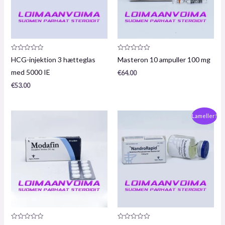
Produktanmeldelse:
Produktanmeldelse:
HCG-injektion 3 hætteglas
Masteron 10 ampuller 100 mg
0
0
/
/
med 5000 IE
€
64.00
5
5
€
53.00
Oprindelig
Den
Lameller!
pris
nuværende
var:
pris
€84,00.
er:
€75,00.
Produktanmeldelse:
Produktanmeldelse: