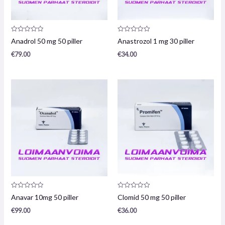
Produktanmeldelse:
Produktanmeldelse:
Anadrol 50 mg 50 piller
Anastrozol 1 mg 30 piller
0
0
/
/
€
79.00
€
34.00
5
5
Produktanmeldelse:
Produktanmeldelse:
Anavar 10mg 50 piller
Clomid 50 mg 50 piller
0
0
/
/
€
99.00
€
36.00
5
5