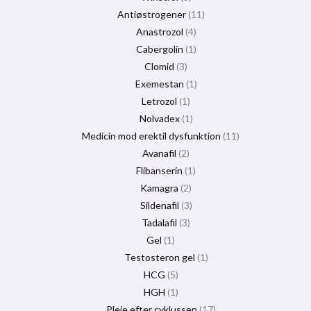
Antiøstrogener
11
Anastrozol
4
Cabergolin
1
Clomid
3
Exemestan
1
Letrozol
1
Nolvadex
1
Medicin mod erektil dysfunktion
11
Avanafil
2
Flibanserin
1
Kamagra
2
Sildenafil
3
Tadalafil
3
Gel
1
Testosteron gel
1
HCG
5
HGH
1
Pleje efter cyklussen
17