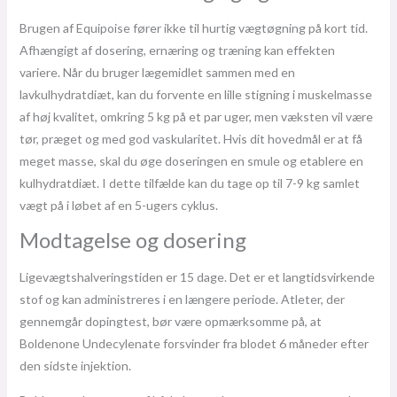
Brugen af ​​Equipoise fører ikke til hurtig vægtøgning på kort tid.
Afhængigt af dosering, ernæring og træning kan effekten
variere. Når du bruger lægemidlet sammen med en
lavkulhydratdiæt, kan du forvente en lille stigning i muskelmasse
af høj kvalitet, omkring 5 kg på et par uger, men væksten vil være
tør, præget og med god vaskularitet. Hvis dit hovedmål er at få
meget masse, skal du øge doseringen en smule og etablere en
kulhydratdiæt. I dette tilfælde kan du tage op til 7-9 kg samlet
vægt på i løbet af en 5-ugers cyklus.
Modtagelse og dosering
Ligevægtshalveringstiden er 15 dage. Det er et langtidsvirkende
stof og kan administreres i en længere periode. Atleter, der
gennemgår dopingtest, bør være opmærksomme på, at
Boldenone Undecylenate forsvinder fra blodet 6 måneder efter
den sidste injektion.