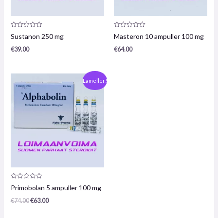
Produktanmeldelse:
Produktanmeldelse:
Sustanon 250 mg
Masteron 10 ampuller 100 mg
0
0
/
/
€
39.00
€
64.00
5
5
Oprindelig
Den
Lameller!
pris
nuværende
var:
pris
€74,00.
er:
€63,00.
Produktanmeldelse:
Primobolan 5 ampuller 100 mg
0
/
€
74.00
€
63.00
5