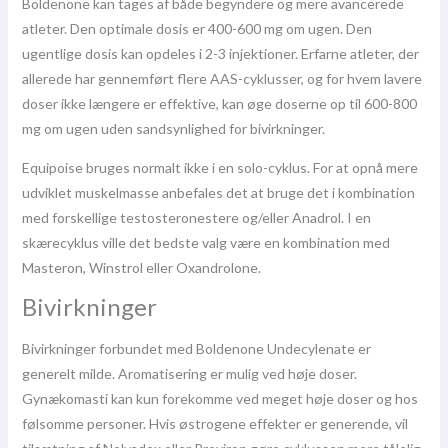
Boldenone kan tages af både begyndere og mere avancerede
atleter. Den optimale dosis er 400-600 mg om ugen. Den
ugentlige dosis kan opdeles i 2-3 injektioner. Erfarne atleter, der
allerede har gennemført flere AAS-cyklusser, og for hvem lavere
doser ikke længere er effektive, kan øge doserne op til 600-800
mg om ugen uden sandsynlighed for bivirkninger.
Equipoise bruges normalt ikke i en solo-cyklus. For at opnå mere
udviklet muskelmasse anbefales det at bruge det i kombination
med forskellige testosteronestere og/eller Anadrol. I en
skærecyklus ville det bedste valg være en kombination med
Masteron, Winstrol eller Oxandrolone.
Bivirkninger
Bivirkninger forbundet med Boldenone Undecylenate er
generelt milde. Aromatisering er mulig ved høje doser.
Gynækomasti kan kun forekomme ved meget høje doser og hos
følsomme personer. Hvis østrogene effekter er generende, vil