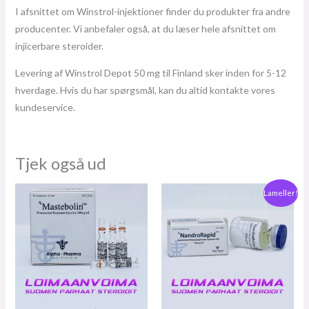
I afsnittet om Winstrol-injektioner finder du produkter fra andre
producenter. Vi anbefaler også, at du læser hele afsnittet om
injicerbare steroider.
Levering af Winstrol Depot 50 mg til Finland sker inden for 5-12
hverdage. Hvis du har spørgsmål, kan du altid kontakte vores
kundeservice.
Tjek også ud
Oprindelig
Den
Lameller!
pris
nuværende
var:
pris
€84,00.
er:
€75,00.