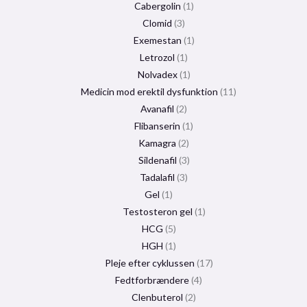
Cabergolin
1
Clomid
3
Exemestan
1
Letrozol
1
Nolvadex
1
Medicin mod erektil dysfunktion
11
Avanafil
2
Flibanserin
1
Kamagra
2
Sildenafil
3
Tadalafil
3
Gel
1
Testosteron gel
1
HCG
5
HGH
1
Pleje efter cyklussen
17
Fedtforbrændere
4
Clenbuterol
2