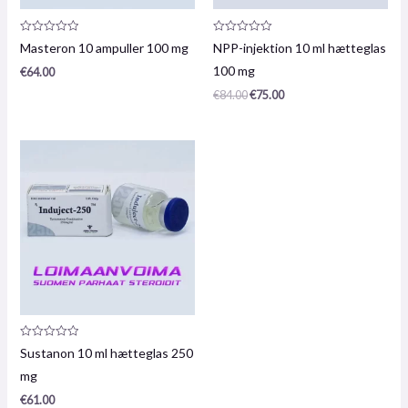
Produktanmeldelse:
Produktanmeldelse:
Masteron 10 ampuller 100 mg
NPP-injektion 10 ml hætteglas
0
0
/
/
100 mg
€
64.00
5
5
€
84.00
€
75.00
Produktanmeldelse:
Sustanon 10 ml hætteglas 250
0
/
mg
5
€
61.00