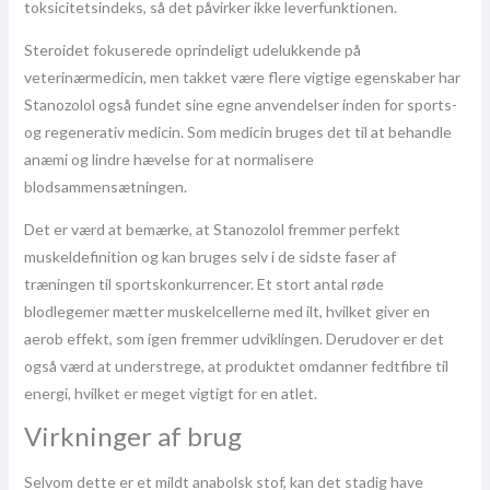
toksicitetsindeks, så det påvirker ikke leverfunktionen.
Steroidet fokuserede oprindeligt udelukkende på
veterinærmedicin, men takket være flere vigtige egenskaber har
Stanozolol også fundet sine egne anvendelser inden for sports-
og regenerativ medicin. Som medicin bruges det til at behandle
anæmi og lindre hævelse for at normalisere
blodsammensætningen.
Det er værd at bemærke, at Stanozolol fremmer perfekt
muskeldefinition og kan bruges selv i de sidste faser af
træningen til sportskonkurrencer. Et stort antal røde
blodlegemer mætter muskelcellerne med ilt, hvilket giver en
aerob effekt, som igen fremmer udviklingen. Derudover er det
også værd at understrege, at produktet omdanner fedtfibre til
energi, hvilket er meget vigtigt for en atlet.
Virkninger af brug
Selvom dette er et mildt anabolsk stof, kan det stadig have