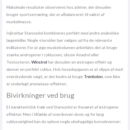
Maksimale resultater observeres hos atleter, der desuden
bruger sportsernæring, der er afbalanceret til vækst af
muskelmasse.
Injicerbar Stanozolol kombineres perfekt med andre anabolske
lægemidler. Nogle steroider bør vælges ud fra de relevante
indikatorer. For at øge muskelvolumen anbefales det at bruge
stærke androgener i cyklussen, såsom Anadrol eller
Testosteron.
Winstrol
har desuden en østrogen effekt og
danner en perfekt cyklus. Hvis hovedopgaven er at slippe af med
overskydende vægt, er det bedre at bruge
Trenbolon
, som ikke
er underlagt aromatase-effekten.
Bivirkninger ved brug
Et karakteristisk træk ved Stanozolol er fraværet af østrogene
effekter. Men i tilfælde af overdreven dosis og for lang
cyklusvarighed kan du opleve nogle ubehagelige konsekvenser: