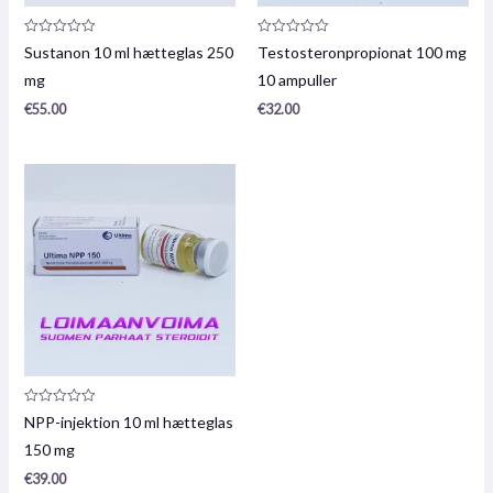
Produktanmeldelse:
Produktanmeldelse:
Sustanon 10 ml hætteglas 250
Testosteronpropionat 100 mg
0
0
/
/
mg
10 ampuller
5
5
€
55.00
€
32.00
Produktanmeldelse:
NPP-injektion 10 ml hætteglas
0
/
150 mg
5
€
39.00