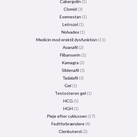
Cabergolin
1
Clomid
3
Exemestan
1
Letrozol
1
Nolvadex
1
Medicin mod erektil dysfunktion
11
Avanafil
2
Flibanserin
1
Kamagra
2
Sildenafil
3
Tadalafil
3
Gel
1
Testosteron gel
1
HCG
5
HGH
1
Pleje efter cyklussen
17
Fedtforbrændere
4
Clenbuterol
2