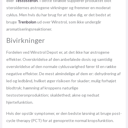
eller
Testosteron
. I dette tilfælde supplerer produktet blot
steroidernes østrogene virkninger og fremmer en moderat
cyklus. Men hvis du har brug for at tabe dig, er det bedst at
bruge
Trenbolon
ud over Winstrol, som ikke undergår
aromatiseringsreaktioner.
Bivirkninger
Fordelen ved Winstrol Depot er, at det ikke har østrogene
effekter. Overskridelse af den anbefalede dosis og samtidig
overskridelse af den normale cyklusvarighed fører til en række
negative effekter. De mest almindelige af dem er: dehydrering af
led og ledbånd, hvilket øger risikoen for skader; mulig forhøjet
blodtryk; hæmning af kroppens naturlige
testosteronproduktion; skaldethed; akne og nedsat
hjertefunktion.
Hvis der opstår symptomer, er den bedste løsning at bruge post-
cycle therapy (PCT) for at genoprette normal kropsfunktion.