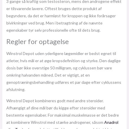
3 gange så kraftig som testosteron, mens den androgene effekt
er tilsvarende lavere. Oftest bruges dette produkt af
begyndere, da det er harmløst for kroppen og ikke forårsager
bivirkninger ved brug. Men i betragtning af de nævnte
egenskaber tyr selv professionelle ofte til dets brug.
Regler for optagelse
Winstrol Depot uden yderligere lægemidler er bedst egnet til
atleter, hvis mål er at øge kropsdefinition og styrke. Den daglige
dosis bør ikke overstige 50 milligram, og cyklussen bør vare
omkring halvanden måned. Det er vigtigt, at en
genoptræningsbehandling udføres et par dage efter cyklussens
afslutning.
Winstrol Depot kombineres godt med andre steroider.
Afhængigt af dine mål bør du kigge efter steroider med
bestemte egenskaber. For maksimal muskelmasse er det bedre
at kombinere Winstrol med stærke androgener, såsom
Anadrol