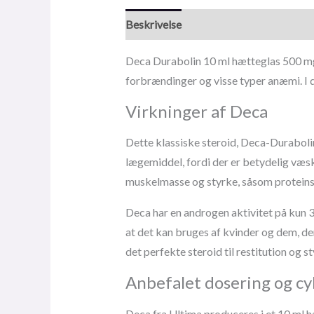
Beskrivelse
Deca Durabolin 10 ml hætteglas 500 mg 
forbrændinger og visse typer anæmi. I d
Virkninger af Deca
Dette klassiske steroid, Deca-Durabol
lægemiddel, fordi der er betydelig væs
muskelmasse og styrke, såsom proteins
Deca har en androgen aktivitet på kun 3
at det kan bruges af kvinder og dem, der
det perfekte steroid til restitution og 
Anbefalet dosering og c
Deca fra Ultima produceres i et 10 ml 