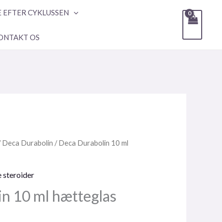
E EFTER CYKLUSSEN
ONTAKT OS
/
Deca Durabolin
/ Deca Durabolin 10 ml
e steroider
n 10 ml hætteglas