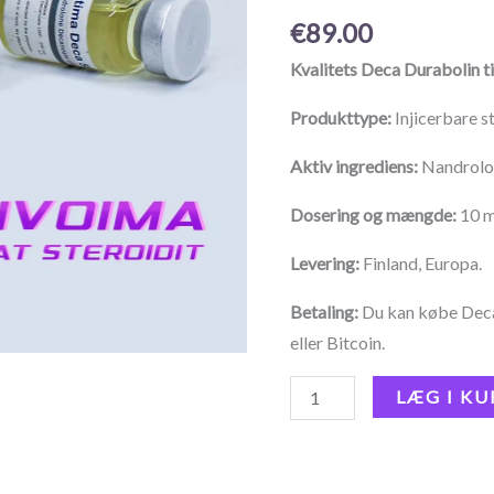
€
89.00
Kvalitets Deca Durabolin ti
Produkttype:
Injicerbare s
Aktiv ingrediens:
Nandrolo
Dosering og mængde:
10 m
Levering:
Finland, Europa.
Betaling:
Du kan købe Deca
eller Bitcoin.
LÆG I KU