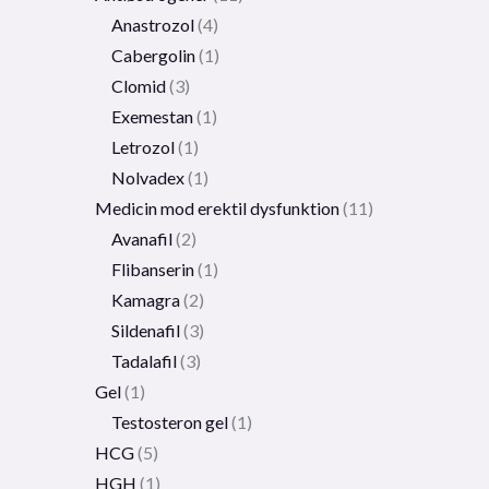
Anastrozol
4
Cabergolin
1
Clomid
3
Exemestan
1
Letrozol
1
Nolvadex
1
Medicin mod erektil dysfunktion
11
Avanafil
2
Flibanserin
1
Kamagra
2
Sildenafil
3
Tadalafil
3
Gel
1
Testosteron gel
1
HCG
5
HGH
1