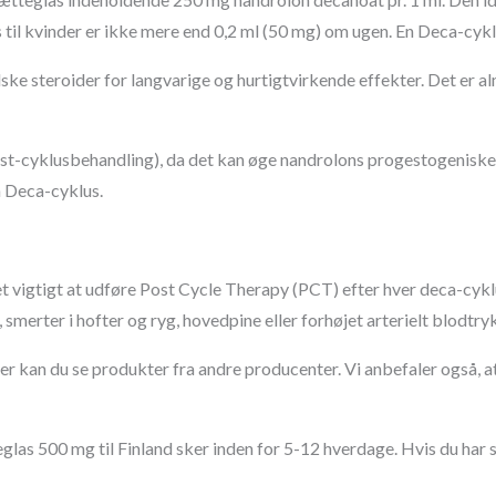
il kvinder er ikke mere end 0,2 ml (50 mg) om ugen. En Deca-cyklu
ske steroider for langvarige og hurtigtvirkende effekter. Det er 
t-cyklusbehandling), da det kan øge nandrolons progestogeniske a
 Deca-cyklus.
det vigtigt at udføre Post Cycle Therapy (PCT) efter hver deca-cykl
smerter i hofter og ryg, hovedpine eller forhøjet arterielt blodtryk
er kan du se produkter fra andre producenter. Vi anbefaler også, a
las 500 mg til Finland sker inden for 5-12 hverdage. Hvis du har 