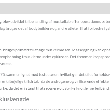
blev udviklet til behandling af muskeltab efter operationer, ost
ag bruges det af bodybuildere og andre atleter til at forbedre fys
in, bruges primært til at øge muskelmassen. Masseøgning kan opn
keophobning i musklerne under cyklussen. Det fremmer kropsproces
yntese.
7% sammenlignet med testosteron, hvilket gør det til et forholdsv
 er tilbøjelige til hårtab, da de androgene og viriliserende effek
styrke, da det er i stand til at reparere og styrke knogler og ledbå
ykluslængde
hætteglas indeholdende 250 mg nandrolon decanoat pr. 1 ml. Den id