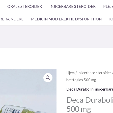
ORALE STEROIDER
INJICERBARE STEROIDER
PLEJ
RBRÆNDERE
MEDICIN MOD EREKTIL DYSFUNKTION
K
Deca
Hjem
/
Injicerbare steroider
Durabolin
hætteglas 500 mg
10ml
Deca Durabolin
,
injicerbar
hætteglas
Deca Duraboli
500mg
500 mg
antal