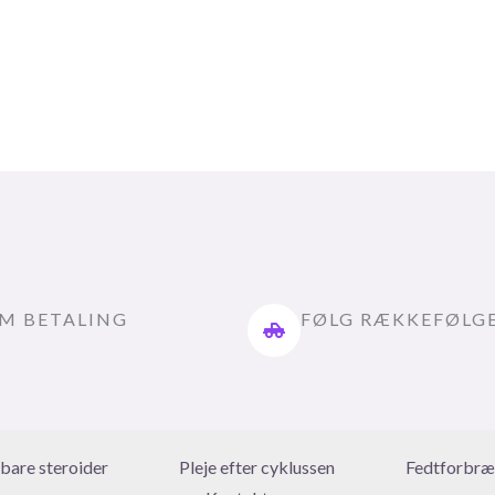
M BETALING
FØLG RÆKKEFØLG
rbare steroider
Pleje efter cyklussen
Fedtforbræ