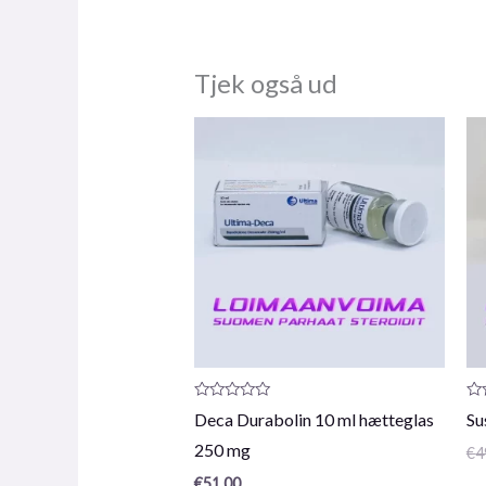
Tjek også ud
Produktanmeldelse:
Pr
Deca Durabolin 10 ml hætteglas
Su
0
0
/
/
250 mg
€
4
5
5
€
51.00