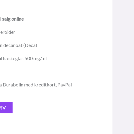
l salg online
teroider
n decanoat (Deca)
l hætteglas 500 mg/ml
 Durabolin med kreditkort, PayPal
RV