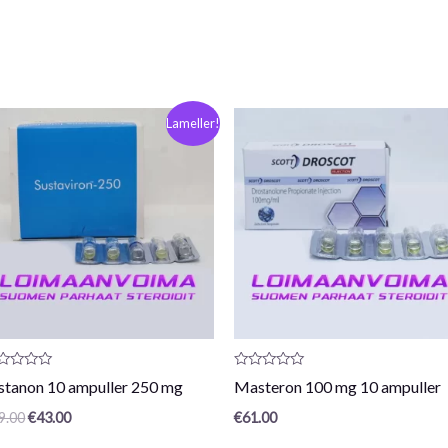
Oprindelig
Den
Lameller!
pris
nuværende
var:
pris
€49,00.
er:
€43,00.
oduktanmeldelse:
Produktanmeldelse:
stanon 10 ampuller 250 mg
Masteron 100 mg 10 ampuller
0
/
9.00
€
43.00
€
61.00
5