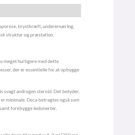
eoporose, brystkræft, underernæring,
isk struktur og præstation.
ås meget hurtigere med dette
ser, der er essentielle for at opbygge
is svagt androgen steroid. Det betyder,
ter er minimale. Deca betragtes også som
nd samt forebygge ledsmerter.
eelle dosis til mænd er 1-2 ml (250 mg-