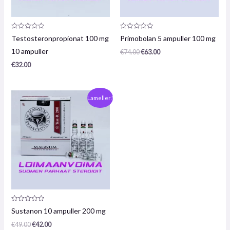
Produktanmeldelse:
Produktanmeldelse:
Testosteronpropionat 100 mg
Primobolan 5 ampuller 100 mg
0
0
/
/
10 ampuller
€
74.00
€
63.00
5
5
€
32.00
Oprindelig
Den
Lameller!
pris
nuværende
var:
pris
€49,00.
er:
€42,00.
Produktanmeldelse:
Sustanon 10 ampuller 200 mg
0
/
€
49.00
€
42.00
5