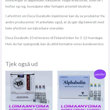
bivirkninger af lægemidlet inkluderer svage erektioner, smerter i
hofter og ryg, hovedpine eller forhøjet arterielt blodtryk.
I afsnittet om Deca Durabolin-injektioner kan du se produkter fra
andre producenter. Vi anbefaler også, at du gør dig bekendt med
hele afsnittet om injicerbare steroider.
Deca Durabolin 10 ml leveres til Finland inden for 5-12 hverdage.
Hvis du har spørgsmål, kan du altid kontakte vores kundeservice.
Tjek også ud
Oprindelig
Den
Lameller!
pris
nuværende
var:
pris
€74,00.
er:
€63,00.