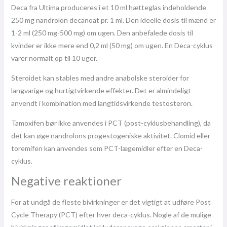
Deca fra Ultima produceres i et 10 ml hætteglas indeholdende
250 mg nandrolon decanoat pr. 1 ml. Den ideelle dosis til mænd er
1-2 ml (250 mg-500 mg) om ugen. Den anbefalede dosis til
kvinder er ikke mere end 0,2 ml (50 mg) om ugen. En Deca-cyklus
varer normalt op til 10 uger.
Steroidet kan stables med andre anabolske steroider for
langvarige og hurtigtvirkende effekter. Det er almindeligt
anvendt i kombination med langtidsvirkende testosteron.
Tamoxifen bør ikke anvendes i PCT (post-cyklusbehandling), da
det kan øge nandrolons progestogeniske aktivitet. Clomid eller
toremifen kan anvendes som PCT-lægemidler efter en Deca-
cyklus.
Negative reaktioner
For at undgå de fleste bivirkninger er det vigtigt at udføre Post
Cycle Therapy (PCT) efter hver deca-cyklus. Nogle af de mulige