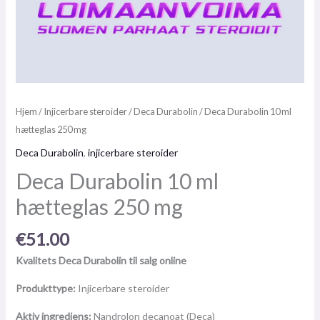
Hjem
/
Injicerbare steroider
/
Deca Durabolin
/ Deca Durabolin 10 ml
hætteglas 250 mg
Deca Durabolin
,
injicerbare steroider
Deca Durabolin 10 ml
hætteglas 250 mg
€
51.00
Kvalitets Deca Durabolin til salg online
Produkttype:
Injicerbare steroider
Aktiv ingrediens:
Nandrolon decanoat (Deca)