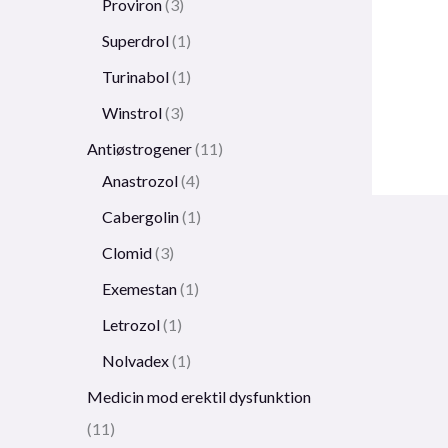
Proviron
3
Superdrol
1
Turinabol
1
Winstrol
3
Antiøstrogener
11
Anastrozol
4
Cabergolin
1
Clomid
3
Exemestan
1
Letrozol
1
Nolvadex
1
Medicin mod erektil dysfunktion
11