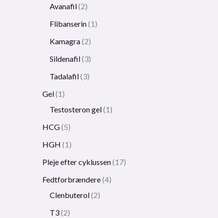
Avanafil
2
Flibanserin
1
Kamagra
2
Sildenafil
3
Tadalafil
3
Gel
1
Testosteron gel
1
HCG
5
HGH
1
Pleje efter cyklussen
17
Fedtforbrændere
4
Clenbuterol
2
T3
2