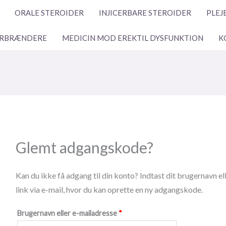
Påkrævet
ORALE STEROIDER
INJICERBARE STEROIDER
PLEJ
RBRÆNDERE
MEDICIN MOD EREKTIL DYSFUNKTION
K
Glemt adgangskode?
Kan du ikke få adgang til din konto? Indtast dit brugernavn el
link via e-mail, hvor du kan oprette en ny adgangskode.
Brugernavn eller e-mailadresse
*