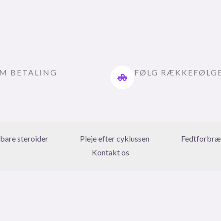
M BETALING
FØLG RÆKKEFØLG
rbare steroider
Pleje efter cyklussen
Fedtforbræ
Kontakt os