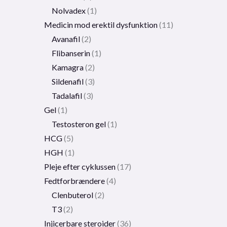
Nolvadex
1
Medicin mod erektil dysfunktion
11
Avanafil
2
Flibanserin
1
Kamagra
2
Sildenafil
3
Tadalafil
3
Gel
1
Testosteron gel
1
HCG
5
HGH
1
Pleje efter cyklussen
17
Fedtforbrændere
4
Clenbuterol
2
T3
2
Injicerbare steroider
36