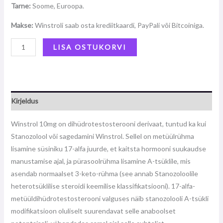
Tarne:
Soome, Euroopa.
Makse:
Winstroli saab osta krediitkaardi, PayPali või Bitcoiniga.
LISA OSTUKORVI
Kirjeldus
Winstrol 10mg on dihüdrotestosterooni derivaat, tuntud ka kui
Stanozolool või sagedamini Winstrol. Sellel on metüülrühma
lisamine süsiniku 17-alfa juurde, et kaitsta hormooni suukaudse
manustamise ajal, ja pürasoolrühma lisamine A-tsüklile, mis
asendab normaalset 3-keto-rühma (see annab Stanozoloolile
heterotsüklilise steroidi keemilise klassifikatsiooni). 17-alfa-
metüüldihüdrotestosterooni valguses näib stanozolooli A-tsükli
modifikatsioon oluliselt suurendavat selle anaboolset