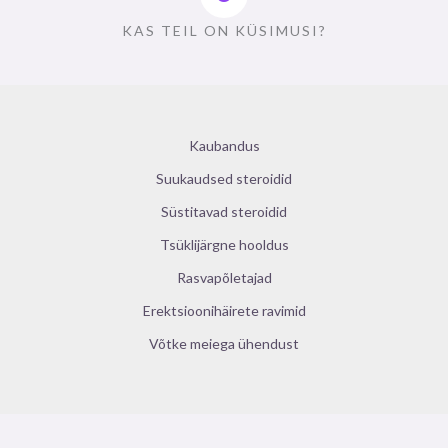
KAS TEIL ON KÜSIMUSI?
Kaubandus
Suukaudsed steroidid
Süstitavad steroidid
Tsüklijärgne hooldus
Rasvapõletajad
Erektsioonihäirete ravimid
Võtke meiega ühendust