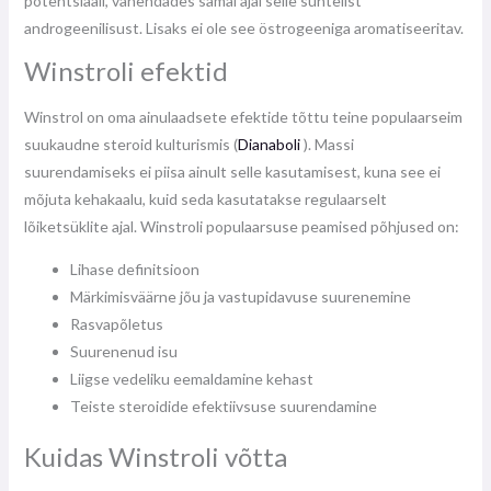
potentsiaali, vähendades samal ajal selle suhtelist
androgeenilisust. Lisaks ei ole see östrogeeniga aromatiseeritav.
Winstroli efektid
Winstrol on oma ainulaadsete efektide tõttu teine ​​populaarseim
suukaudne steroid kulturismis (
Dianaboli
). Massi
suurendamiseks ei piisa ainult selle kasutamisest, kuna see ei
mõjuta kehakaalu, kuid seda kasutatakse regulaarselt
lõiketsüklite ajal. Winstroli populaarsuse peamised põhjused on:
Lihase definitsioon
Märkimisväärne jõu ja vastupidavuse suurenemine
Rasvapõletus
Suurenenud isu
Liigse vedeliku eemaldamine kehast
Teiste steroidide efektiivsuse suurendamine
Kuidas Winstroli võtta