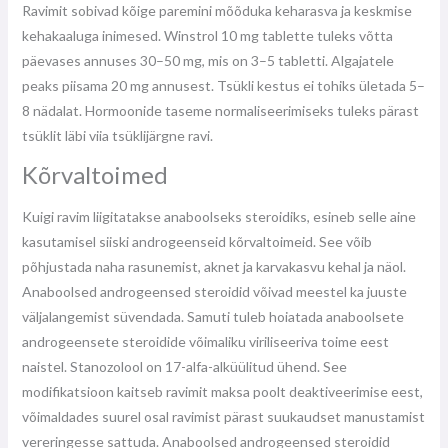
Ravimit sobivad kõige paremini mõõduka keharasva ja keskmise
kehakaaluga inimesed. Winstrol 10 mg tablette tuleks võtta
päevases annuses 30–50 mg, mis on 3–5 tabletti. Algajatele
peaks piisama 20 mg annusest. Tsükli kestus ei tohiks ületada 5–
8 nädalat. Hormoonide taseme normaliseerimiseks tuleks pärast
tsüklit läbi viia tsüklijärgne ravi.
Kõrvaltoimed
Kuigi ravim liigitatakse anaboolseks steroidiks, esineb selle aine
kasutamisel siiski androgeenseid kõrvaltoimeid. See võib
põhjustada naha rasunemist, aknet ja karvakasvu kehal ja näol.
Anaboolsed androgeensed steroidid võivad meestel ka juuste
väljalangemist süvendada. Samuti tuleb hoiatada anaboolsete
androgeensete steroidide võimaliku viriliseeriva toime eest
naistel. Stanozolool on 17-alfa-alküülitud ühend. See
modifikatsioon kaitseb ravimit maksa poolt deaktiveerimise eest,
võimaldades suurel osal ravimist pärast suukaudset manustamist
vereringesse sattuda. Anaboolsed androgeensed steroidid