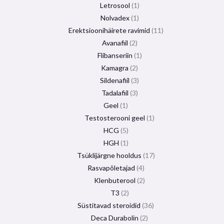
Letrosool
1
Nolvadex
1
Erektsioonihäirete ravimid
11
Avanafiil
2
Flibanseriin
1
Kamagra
2
Sildenafiil
3
Tadalafiil
3
Geel
1
Testosterooni geel
1
HCG
5
HGH
1
Tsüklijärgne hooldus
17
Rasvapõletajad
4
Klenbuterool
2
T3
2
Süstitavad steroidid
36
Deca Durabolin
2