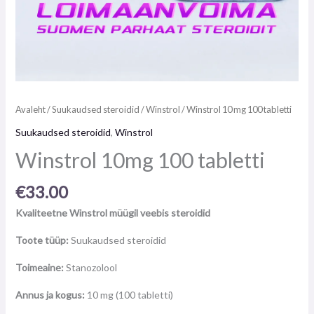
Avaleht
/
Suukaudsed steroidid
/
Winstrol
/ Winstrol 10 mg 100 tabletti
Suukaudsed steroidid
,
Winstrol
Winstrol 10mg 100 tabletti
€
33.00
Kvaliteetne Winstrol müügil veebis steroidid
Toote tüüp:
Suukaudsed steroidid
Toimeaine:
Stanozolool
Annus ja kogus:
10 mg (100 tabletti)