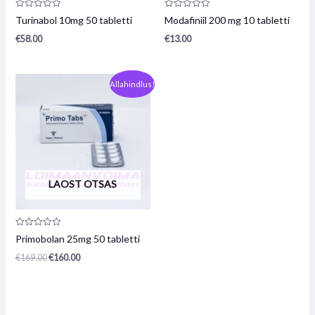
Toote
Toote
Turinabol 10mg 50 tabletti
Modafiniil 200 mg 10 tabletti
arvustus:
arvustus:
0
0
€
58.00
€
13.00
/
/
5
5
Algne
Praegune
Allahindlus!
hind
hind
oli:
on:
169,00
160,00
€.
€.
LAOST OTSAS
Toote
Primobolan 25mg 50 tabletti
arvustus:
0
€
169.00
€
160.00
/
5