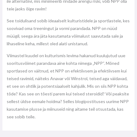
ile alternatiivi, mis minimeerib rindade arengu riski, võib NPP olla
teie jaoks õige ravim!
See toidulisand sobib ideaalselt kulturistidele ja sportlastele, kes
soovivad oma treeningut ja vormi parandada. NPP on nüüd
müügil, seega ära jäta kasutamata võimalust saavutada sale ja
lihaseline keha, millest oled alati unistanud.
Viimastel kuudel on kulturismis levima hakanud kuulujutud uue
sooritusvõimet parandava aine kohta nimega „NPP“. Mõned
sportlased on väitnud, et NPP on efektiivsem ja efektiivsem kui
teised ravimid, näiteks Anavar või Winstrol, teised aga väidavad,
et see on ohtlik ja potentsiaalselt kahjulik. Mis on siis NPP kohta
tõde? Kas see on tõesti parem kui teised steroidid? Või peaksite
sellest üldse eemale hoidma? Selles blogipostituses uurime NPP
kasutamise plusse ja miinuseid ning aitame teil otsustada, kas
see sobib teile.