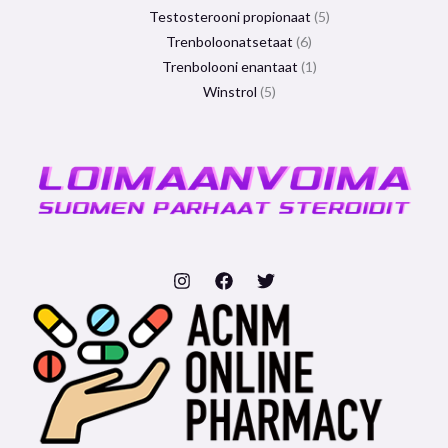
Testosterooni propionaat
5
Trenboloonatsetaat
6
Trenbolooni enantaat
1
Winstrol
5