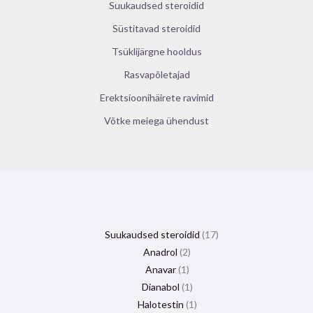
Suukaudsed steroidid
Süstitavad steroidid
Tsüklijärgne hooldus
Rasvapõletajad
Erektsioonihäirete ravimid
Võtke meiega ühendust
Suukaudsed steroidid
17
Anadrol
2
Anavar
1
Dianabol
1
Halotestin
1