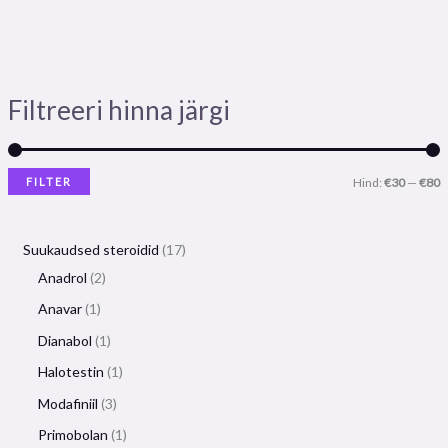
Filtreeri hinna järgi
FILTER
Hind:
€30
—
€80
Suukaudsed steroidid
17
Anadrol
2
Anavar
1
Dianabol
1
Halotestin
1
Modafiniil
3
Primobolan
1