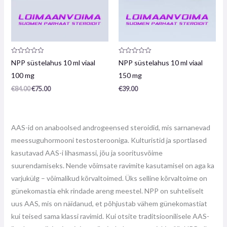
Toote
Toote
NPP süstelahus 10 ml viaal
NPP süstelahus 10 ml viaal
arvustus:
arvustus:
0
0
100 mg
150 mg
/
/
5
5
€
84.00
€
75.00
€
39.00
AAS-id on anaboolsed androgeensed steroidid, mis sarnanevad
meessuguhormooni testosterooniga. Kulturistid ja sportlased
kasutavad AAS-i lihasmassi, jõu ja sooritusvõime
suurendamiseks. Nende võimsate ravimite kasutamisel on aga ka
varjukülg – võimalikud kõrvaltoimed. Üks selline kõrvaltoime on
günekomastia ehk rindade areng meestel. NPP on suhteliselt
uus AAS, mis on näidanud, et põhjustab vähem günekomastiat
kui teised sama klassi ravimid. Kui otsite traditsioonilisele AAS-