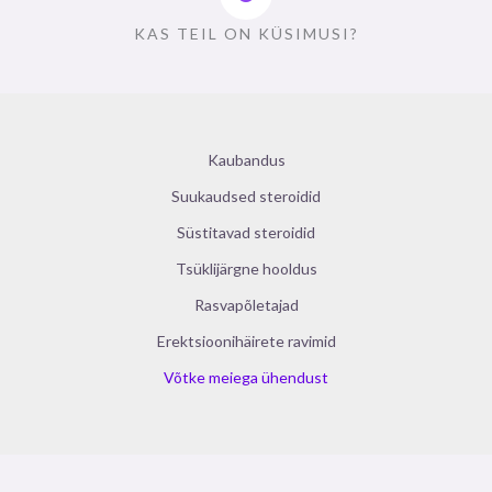
KAS TEIL ON KÜSIMUSI?
Kaubandus
Suukaudsed steroidid
Süstitavad steroidid
Tsüklijärgne hooldus
Rasvapõletajad
Erektsioonihäirete ravimid
Võtke meiega ühendust