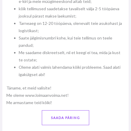
e-kiri ja meie müügimeeskond aitab teid;
kõik tellimused saadetakse tavaliselt välja 2-5 tööpäeva
jooksul pärast makse laekumist;
Tarneaeg on 12-20 tööpäeva, olenevalt teie asukohast ja
logistikast;
Saate jälgimisnumbri kohe, kui teie tellimus on teele
pandud;
Me saadame diskreetselt, nii et keegi ei tea, mida ja kust
te ostate;
Oleme alati valmis lahendama kõiki probleeme. Saad alati
igakülgset abi!
Täname, et meid valisite!
Me oleme www.loimaanvoima.net!
Me armastame teid kõiki!
SAADA PÄRING