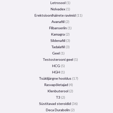
Letrosool
1
Nolvadex
1
Erektsioonihäirete ravimid
11
Avanafiil
2
Flibanseriin
1
Kamagra
2
Sildenafiil
3
Tadalafiil
3
Geel
1
Testosterooni geel
1
HCG
5
HGH
1
Tsüklijärgne hooldus
17
Rasvapõletajad
4
Klenbuterool
2
T3
2
Süstitavad steroidid
36
Deca Durabolin
2