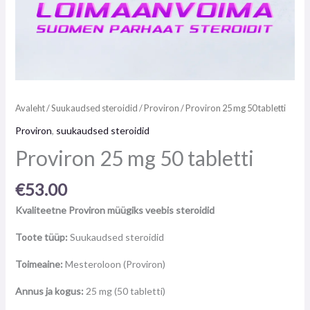
Avaleht
/
Suukaudsed steroidid
/
Proviron
/ Proviron 25 mg 50 tabletti
Proviron
,
suukaudsed steroidid
Proviron 25 mg 50 tabletti
€
53.00
Kvaliteetne Proviron müügiks veebis steroidid
Toote tüüp:
Suukaudsed steroidid
Toimeaine:
Mesteroloon (Proviron)
Annus ja kogus:
25 mg (50 tabletti)