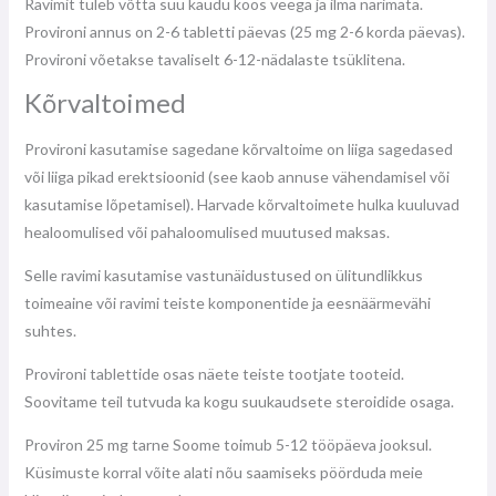
Ravimit tuleb võtta suu kaudu koos veega ja ilma närimata.
Provironi annus on 2-6 tabletti päevas (25 mg 2-6 korda päevas).
Provironi võetakse tavaliselt 6-12-nädalaste tsüklitena.
Kõrvaltoimed
Provironi kasutamise sagedane kõrvaltoime on liiga sagedased
või liiga pikad erektsioonid (see kaob annuse vähendamisel või
kasutamise lõpetamisel). Harvade kõrvaltoimete hulka kuuluvad
healoomulised või pahaloomulised muutused maksas.
Selle ravimi kasutamise vastunäidustused on ülitundlikkus
toimeaine või ravimi teiste komponentide ja eesnäärmevähi
suhtes.
Provironi tablettide osas näete teiste tootjate tooteid.
Soovitame teil tutvuda ka kogu suukaudsete steroidide osaga.
Proviron 25 mg tarne Soome toimub 5-12 tööpäeva jooksul.
Küsimuste korral võite alati nõu saamiseks pöörduda meie