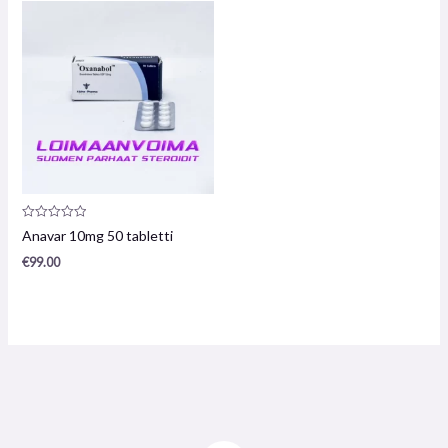
Toote
Anavar 10mg 50 tabletti
arvustus:
0
€
99.00
/
5