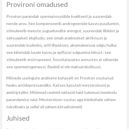
Provironi omadused
Proviron parandab spermatosoidide kvaliteeti ja suurendab
nende arvu. See kompenseerib androgeenide kasvu puudumist,
stimuleerib meeste suguelundite arengut, suurendab libiidot ja
seksuaalset elujõudu; see omab anaboolset aktiivsust ja
suurendab kudedes, eriti lihaskoes, akumuleeruva valgu hulka;
see kiirendab luude kasvu ja epifüüsi sulgumise kiirust; see
stimuleerib erütropoeesi. Soovitatavates annustes ei vähenda
see spermatogeneesi. Ravimil ei ole maksatoksilisust.
Mõnede uuringute andmete kohaselt on Proviron osutunud
heaks antidepressandiks. Katses kasutati mesterolooni ja
amitriptyliini. Mõlemad ravimid näitasid häid tulemusi meeleolu
parandamise näol. Mesteroloon osutus aga inimkehale vähem
toksiliseks ja sellel oli vähem kõrvaltoimeid.
Juhised