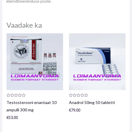
klienditeeninduse poole.
Vaadake ka
Toote
Toote
Testosterooni enantaat 10
Anadrol 50mg 50 tabletti
arvustus:
arvustus:
0
0
ampulli 300 mg
€
79.00
/
/
5
5
€
53.00