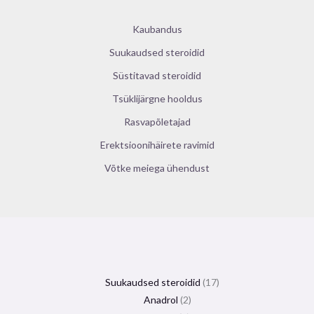
Kaubandus
Suukaudsed steroidid
Süstitavad steroidid
Tsüklijärgne hooldus
Rasvapõletajad
Erektsioonihäirete ravimid
Võtke meiega ühendust
Suukaudsed steroidid
17
Anadrol
2