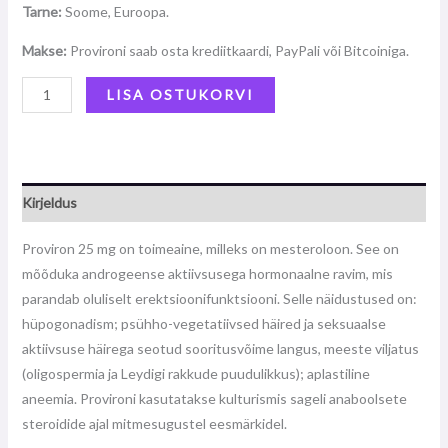
Tarne:
Soome, Euroopa.
Makse:
Provironi saab osta krediitkaardi, PayPali või Bitcoiniga.
LISA OSTUKORVI
Kirjeldus
Proviron 25 mg on toimeaine, milleks on mesteroloon. See on
mõõduka androgeense aktiivsusega hormonaalne ravim, mis
parandab oluliselt erektsioonifunktsiooni. Selle näidustused on:
hüpogonadism; psühho-vegetatiivsed häired ja seksuaalse
aktiivsuse häirega seotud sooritusvõime langus, meeste viljatus
(oligospermia ja Leydigi rakkude puudulikkus); aplastiline
aneemia. Provironi kasutatakse kulturismis sageli anaboolsete
steroidide ajal mitmesugustel eesmärkidel.