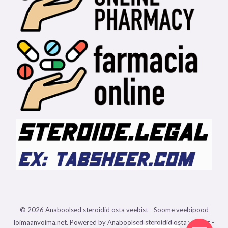
© 2026 Anaboolsed steroidid osta veebist - Soome veebipood
loimaanvoima.net. Powered by Anaboolsed steroidid osta veebist -