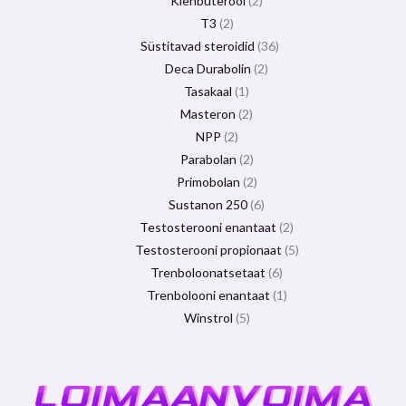
Klenbuterool
2
T3
2
Süstitavad steroidid
36
Deca Durabolin
2
Tasakaal
1
Masteron
2
NPP
2
Parabolan
2
Primobolan
2
Sustanon 250
6
Testosterooni enantaat
2
Testosterooni propionaat
5
Trenboloonatsetaat
6
Trenbolooni enantaat
1
Winstrol
5