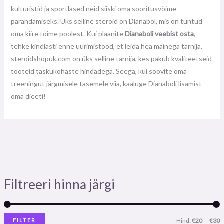
kulturistid ja sportlased neid siiski oma sooritusvõime
parandamiseks. Üks selline steroid on Dianabol, mis on tuntud
oma kiire toime poolest. Kui plaanite
Dianaboli veebist osta
,
tehke kindlasti enne uurimistööd, et leida hea mainega tarnija.
steroidshopuk.com on üks selline tarnija, kes pakub kvaliteetseid
tooteid taskukohaste hindadega. Seega, kui soovite oma
treeningut järgmisele tasemele viia, kaaluge Dianaboli lisamist
oma dieeti!
Filtreeri hinna järgi
FILTER
Hind:
€20
—
€30