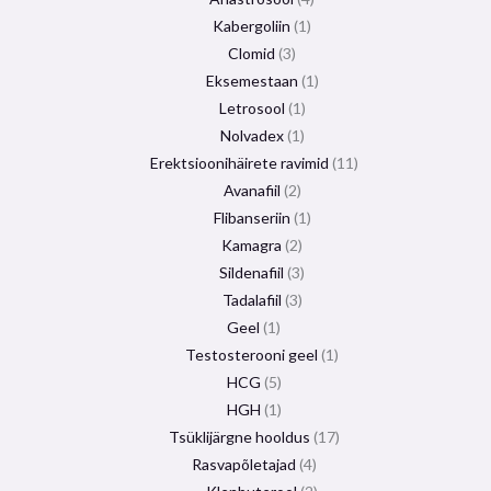
Kabergoliin
1
Clomid
3
Eksemestaan
​​1
Letrosool
1
Nolvadex
1
Erektsioonihäirete ravimid
11
Avanafiil
2
Flibanseriin
1
Kamagra
2
Sildenafiil
3
Tadalafiil
3
Geel
1
Testosterooni geel
1
HCG
5
HGH
1
Tsüklijärgne hooldus
17
Rasvapõletajad
4