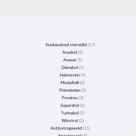
Suukaudsed steroidid
17
Anadrol
2
Anavar
1
Dianabol
1
Halotestin
1
Modafiniil
3
Primobolan
1
Proviron
3
Superdrol
1
Turinabol
1
Winstrol
3
Antiöstrogeenid
11
Anastrosool
4