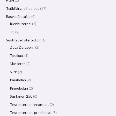
HGH
1
Tsüklijärgne hooldus
17
Rasvapõletajad
4
Klenbuterool
2
T3
2
Süstitavad steroidid
36
Deca Durabolin
2
Tasakaal
1
Masteron
2
NPP
2
Parabolan
2
Primobolan
2
Sustanon 250
6
Testosterooni enantaat
2
Testosterooni propionaat
5