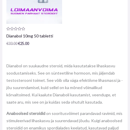
Toote
Dianabol 10mg 50 tabletti
arvustus:
0
€
33.00
€
25.00
/
5
Dianabol on suukaudne steroid, mida kasutatakse lihaskasvu
soodustamiseks. See on sünteetiline hormoon, mis jäljendab
testosterooni toimet. See võib olla väga efektiivne lihasmassi ja -
jõu suurendamisel, kuid sellel on ka mõned võimalikud
kõrvaltoimed. Kui kaalute Dianaboli kasutamist, veenduge, et
saate aru, mis see on ja kuidas seda ohutult kasutada.
Anaboolsed steroidid
on sooritusvõimet parandavad ravimid, mis
stimuleerivad lihaskasvu ja suurendavad jõudu. Kuigi anaboolsed
steroidid on enamikus spordialades keelatud, kasutavad paljud