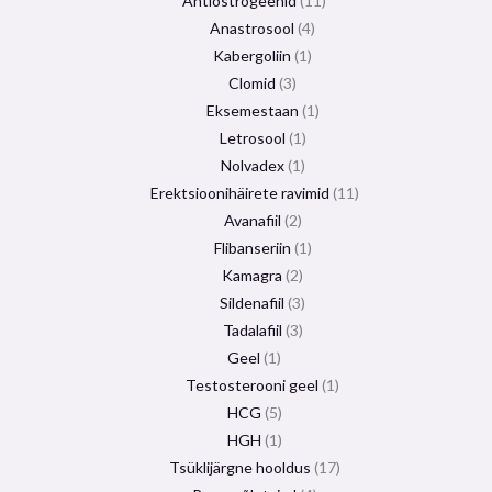
Antiöstrogeenid
11
Anastrosool
4
Kabergoliin
1
Clomid
3
Eksemestaan
​​1
Letrosool
1
Nolvadex
1
Erektsioonihäirete ravimid
11
Avanafiil
2
Flibanseriin
1
Kamagra
2
Sildenafiil
3
Tadalafiil
3
Geel
1
Testosterooni geel
1
HCG
5
HGH
1
Tsüklijärgne hooldus
17