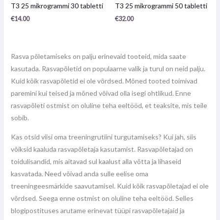
Toote
Toote
T3 25 mikrogrammi 30 tabletti
T3 25 mikrogrammi 50 tabletti
arvustus:
arvustus:
0
0
€
14.00
€
32.00
/
/
5
5
Rasva põletamiseks on palju erinevaid tooteid, mida saate
kasutada. Rasvapõletid on populaarne valik ja turul on neid palju.
Kuid kõik rasvapõletid ei ole võrdsed. Mõned tooted toimivad
paremini kui teised ja mõned võivad olla isegi ohtlikud. Enne
rasvapõleti ostmist on oluline teha eeltööd, et teaksite, mis teile
sobib.
Kas otsid viisi oma treeningrutiini turgutamiseks? Kui jah, siis
võiksid kaaluda rasvapõletaja kasutamist. Rasvapõletajad on
toidulisandid, mis aitavad sul kaalust alla võtta ja lihaseid
kasvatada. Need võivad anda sulle eelise oma
treeningeesmärkide saavutamisel. Kuid kõik rasvapõletajad ei ole
võrdsed. Seega enne ostmist on oluline teha eeltööd. Selles
blogipostituses arutame erinevat tüüpi rasvapõletajaid ja