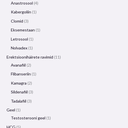
Anastrosool
4
Kabergoliin
1
Clomid
3
Eksemestaan
​​1
Letrosool
1
Nolvadex
1
Erektsioonihäirete ravimid
11
Avanafiil
2
Flibanseriin
1
Kamagra
2
Sildenafiil
3
Tadalafiil
3
Geel
1
Testosterooni geel
1
HCG
5