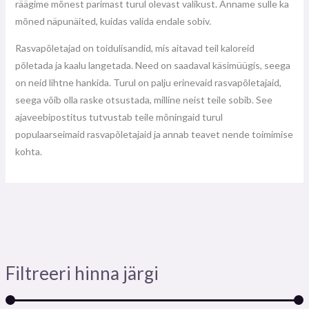
räägime mõnest parimast turul olevast valikust. Anname sulle ka
mõned näpunäited, kuidas valida endale sobiv.
Rasvapõletajad on toidulisandid, mis aitavad teil kaloreid
põletada ja kaalu langetada. Need on saadaval käsimüügis, seega
on neid lihtne hankida. Turul on palju erinevaid rasvapõletajaid,
seega võib olla raske otsustada, milline neist teile sobib. See
ajaveebipostitus tutvustab teile mõningaid turul
populaarseimaid rasvapõletajaid ja annab teavet nende toimimise
kohta.
Filtreeri hinna järgi