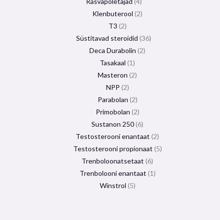
Rasvapõletajad
4
Klenbuterool
2
T3
2
Süstitavad steroidid
36
Deca Durabolin
2
Tasakaal
1
Masteron
2
NPP
2
Parabolan
2
Primobolan
2
Sustanon 250
6
Testosterooni enantaat
2
Testosterooni propionaat
5
Trenboloonatsetaat
6
Trenbolooni enantaat
1
Winstrol
5