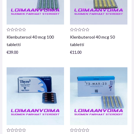
Toote
Toote
Klenbuterool 40 mcg 100
Klenbuterool 40 mcg 50
arvustus:
arvustus:
0
0
tabletti
tabletti
/
/
5
5
€
39.00
€
11.00