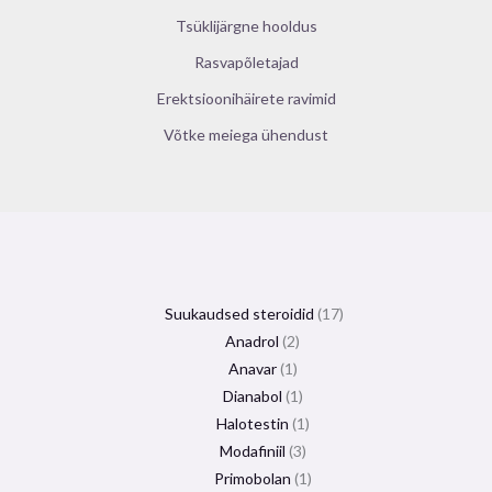
Tsüklijärgne hooldus
Rasvapõletajad
Erektsioonihäirete ravimid
Võtke meiega ühendust
Suukaudsed steroidid
17
Anadrol
2
Anavar
1
Dianabol
1
Halotestin
1
Modafiniil
3
Primobolan
1