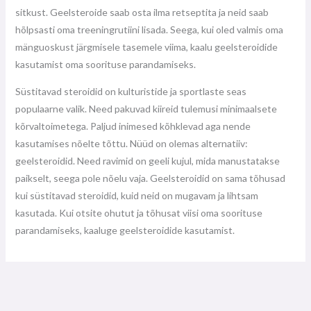
sitkust. Geelsteroide saab osta ilma retseptita ja neid saab
hõlpsasti oma treeningrutiini lisada. Seega, kui oled valmis oma
mänguoskust järgmisele tasemele viima, kaalu geelsteroidide
kasutamist oma soorituse parandamiseks.
Süstitavad steroidid on kulturistide ja sportlaste seas
populaarne valik. Need pakuvad kiireid tulemusi minimaalsete
kõrvaltoimetega. Paljud inimesed kõhklevad aga nende
kasutamises nõelte tõttu. Nüüd on olemas alternatiiv:
geelsteroidid. Need ravimid on geeli kujul, mida manustatakse
paikselt, seega pole nõelu vaja. Geelsteroidid on sama tõhusad
kui süstitavad steroidid, kuid neid on mugavam ja lihtsam
kasutada. Kui otsite ohutut ja tõhusat viisi oma soorituse
parandamiseks, kaaluge geelsteroidide kasutamist.