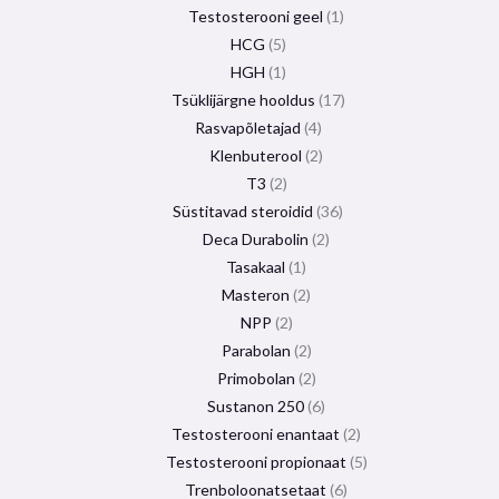
Testosterooni geel
1
HCG
5
HGH
1
Tsüklijärgne hooldus
17
Rasvapõletajad
4
Klenbuterool
2
T3
2
Süstitavad steroidid
36
Deca Durabolin
2
Tasakaal
1
Masteron
2
NPP
2
Parabolan
2
Primobolan
2
Sustanon 250
6
Testosterooni enantaat
2
Testosterooni propionaat
5
Trenboloonatsetaat
6