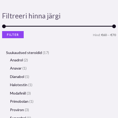
Filtreeri hinna järgi
FILTER
Hind:
€60
—
€70
Suukaudsed steroidid
17
Anadrol
2
Anavar
1
Dianabol
1
Halotestin
1
Modafiniil
3
Primobolan
1
Proviron
3
Superdrol
1