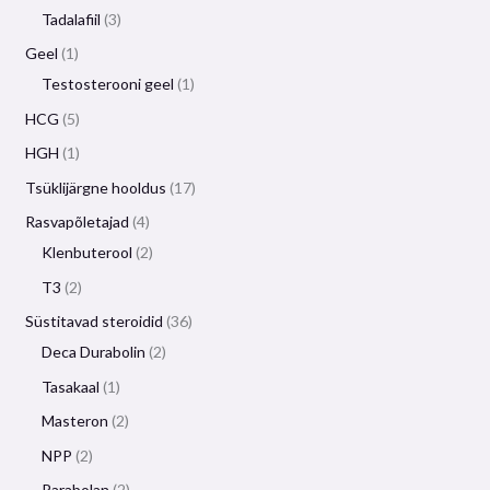
Tadalafiil
3
Geel
1
Testosterooni geel
1
HCG
5
HGH
1
Tsüklijärgne hooldus
17
Rasvapõletajad
4
Klenbuterool
2
T3
2
Süstitavad steroidid
36
Deca Durabolin
2
Tasakaal
1
Masteron
2
NPP
2
Parabolan
2