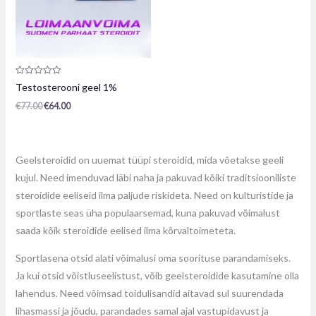
Toote
Testosterooni geel 1%
arvustus:
0
€
77.00
€
64.00
/
5
Geelsteroidid on uuemat tüüpi steroidid, mida võetakse geeli
kujul. Need imenduvad läbi naha ja pakuvad kõiki traditsiooniliste
steroidide eeliseid ilma paljude riskideta. Need on kulturistide ja
sportlaste seas üha populaarsemad, kuna pakuvad võimalust
saada kõik steroidide eelised ilma kõrvaltoimeteta.
Sportlasena otsid alati võimalusi oma soorituse parandamiseks.
Ja kui otsid võistluseelistust, võib geelsteroidide kasutamine olla
lahendus. Need võimsad toidulisandid aitavad sul suurendada
lihasmassi ja jõudu, parandades samal ajal vastupidavust ja