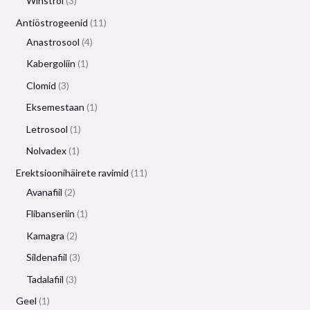
Winstrol
3
Antiöstrogeenid
11
Anastrosool
4
Kabergoliin
1
Clomid
3
Eksemestaan
​​1
Letrosool
1
Nolvadex
1
Erektsioonihäirete ravimid
11
Avanafiil
2
Flibanseriin
1
Kamagra
2
Sildenafiil
3
Tadalafiil
3
Geel
1