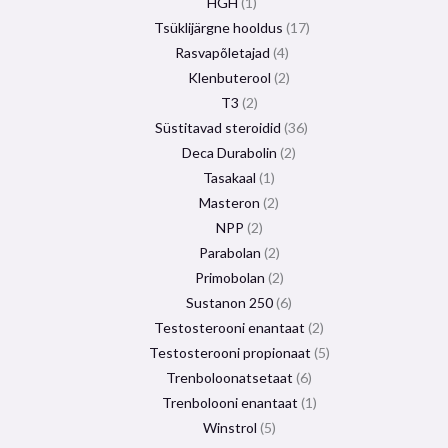
HGH
1
Tsüklijärgne hooldus
17
Rasvapõletajad
4
Klenbuterool
2
T3
2
Süstitavad steroidid
36
Deca Durabolin
2
Tasakaal
1
Masteron
2
NPP
2
Parabolan
2
Primobolan
2
Sustanon 250
6
Testosterooni enantaat
2
Testosterooni propionaat
5
Trenboloonatsetaat
6
Trenbolooni enantaat
1
Winstrol
5