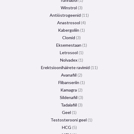
Turinabol
1
Winstrol
3
Antiöstrogeenid
11
Anastrosool
4
Kabergoliin
1
Clomid
3
Eksemestaan
​​1
Letrosool
1
Nolvadex
1
Erektsioonihäirete ravimid
11
Avanafiil
2
Flibanseriin
1
Kamagra
2
Sildenafiil
3
Tadalafiil
3
Geel
1
Testosterooni geel
1
HCG
5