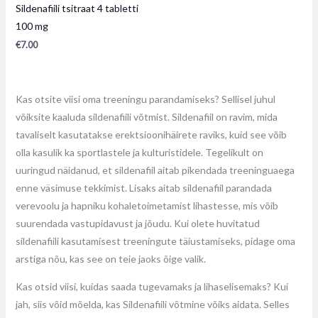
Toote
Sildenafiili tsitraat 4 tabletti
arvustus:
0
100 mg
/
5
€
7.00
Kas otsite viisi oma treeningu parandamiseks? Sellisel juhul
võiksite kaaluda sildenafiili võtmist. Sildenafiil on ravim, mida
tavaliselt kasutatakse erektsioonihäirete raviks, kuid see võib
olla kasulik ka sportlastele ja kulturistidele. Tegelikult on
uuringud näidanud, et sildenafiil aitab pikendada treeninguaega
enne väsimuse tekkimist. Lisaks aitab sildenafiil parandada
verevoolu ja hapniku kohaletoimetamist lihastesse, mis võib
suurendada vastupidavust ja jõudu. Kui olete huvitatud
sildenafiili kasutamisest treeningute täiustamiseks, pidage oma
arstiga nõu, kas see on teie jaoks õige valik.
Kas otsid viisi, kuidas saada tugevamaks ja lihaselisemaks? Kui
jah, siis võid mõelda, kas Sildenafiili võtmine võiks aidata. Selles