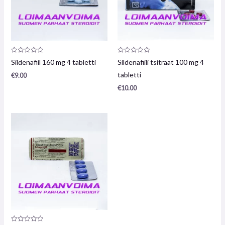
Toote
Toote
Sildenafiil 160 mg 4 tabletti
Sildenafiili tsitraat 100 mg 4
arvustus:
arvustus:
0
0
tabletti
€
9.00
/
/
5
5
€
10.00