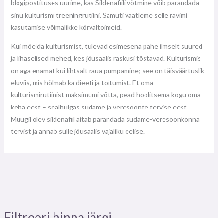
blogipostituses uurime, kas Sildenafiili võtmine võib parandada
sinu kulturismi treeningrutiini. Samuti vaatleme selle ravimi
kasutamise võimalikke kõrvaltoimeid.
Kui mõelda kulturismist, tulevad esimesena pähe ilmselt suured
ja lihaselised mehed, kes jõusaalis raskusi tõstavad. Kulturismis
on aga enamat kui lihtsalt raua pumpamine; see on täisväärtuslik
eluviis, mis hõlmab ka dieeti ja toitumist. Et oma
kulturismirutiinist maksimumi võtta, pead hoolitsema kogu oma
keha eest – sealhulgas südame ja veresoonte tervise eest.
Müügil olev sildenafiil aitab parandada südame-veresoonkonna
tervist ja annab sulle jõusaalis vajaliku eelise.
Filtreeri hinna järgi