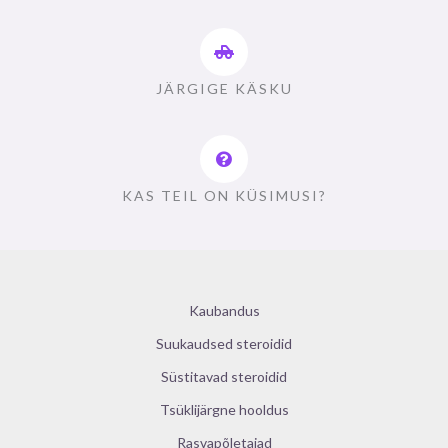
JÄRGIGE KÄSKU
KAS TEIL ON KÜSIMUSI?
Kaubandus
Suukaudsed steroidid
Süstitavad steroidid
Tsüklijärgne hooldus
Rasvapõletajad