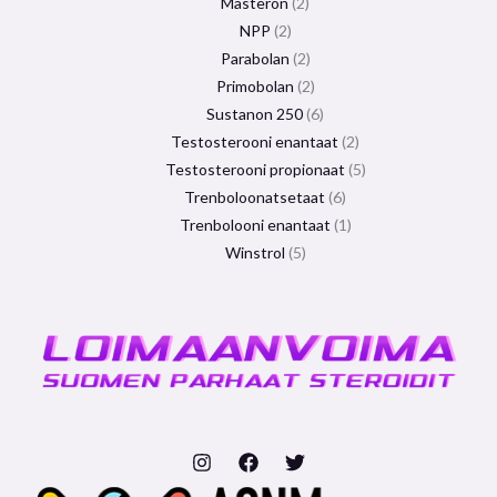
Masteron
2
NPP
2
Parabolan
2
Primobolan
2
Sustanon 250
6
Testosterooni enantaat
2
Testosterooni propionaat
5
Trenboloonatsetaat
6
Trenbolooni enantaat
1
Winstrol
5