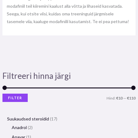
modafiniil teil kiiremini kaalust alla võtta ja lihaseid kasvatada.
Seega, kui otsite viisi, kuidas oma treeninguid järgmisele
tasemele viia, kaaluge modafiniili kasutamist. Te ei pea pettuma!
Filtreeri hinna järgi
FILTER
Hind:
€10
—
€110
Suukaudsed steroidid
17
Anadrol
2
Anavar
1