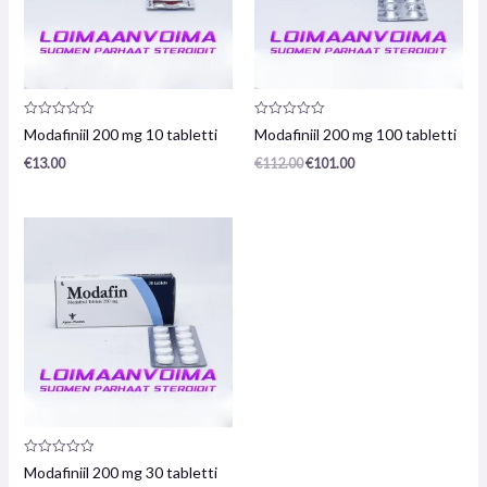
Toote
Toote
Modafiniil 200 mg 10 tabletti
Modafiniil 200 mg 100 tabletti
arvustus:
arvustus:
0
0
€
13.00
€
112.00
€
101.00
/
/
5
5
Toote
Modafiniil 200 mg 30 tabletti
arvustus: