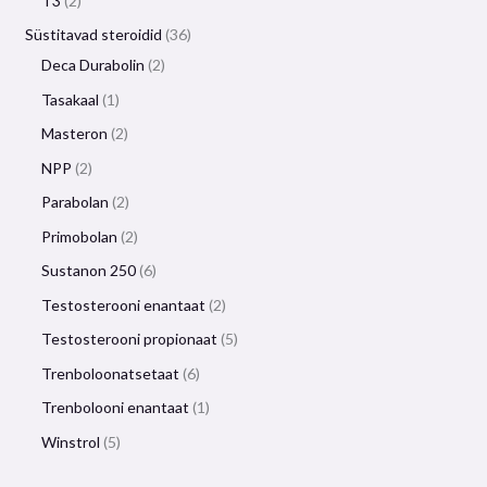
T3
2
Süstitavad steroidid
36
Deca Durabolin
2
Tasakaal
1
Masteron
2
NPP
2
Parabolan
2
Primobolan
2
Sustanon 250
6
Testosterooni enantaat
2
Testosterooni propionaat
5
Trenboloonatsetaat
6
Trenbolooni enantaat
1
Winstrol
5