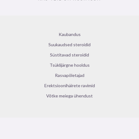
Kaubandus
Suukaudsed steroidid
Süstitavad steroidid
Tsüklijärgne hooldus
Rasvapõletajad
Erektsioonihäirete ravimid
Võtke meiega ühendust