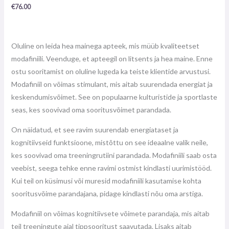
0
€
76.00
/
5
Oluline on leida hea mainega apteek, mis müüb kvaliteetset
modafiniili. Veenduge, et apteegil on litsents ja hea maine. Enne
ostu sooritamist on oluline lugeda ka teiste klientide arvustusi.
Modafiniil on võimas stimulant, mis aitab suurendada energiat ja
keskendumisvõimet. See on populaarne kulturistide ja sportlaste
seas, kes soovivad oma sooritusvõimet parandada.
On näidatud, et see ravim suurendab energiataset ja
kognitiivseid funktsioone, mistõttu on see ideaalne valik neile,
kes soovivad oma treeningrutiini parandada. Modafiniili saab osta
veebist, seega tehke enne ravimi ostmist kindlasti uurimistööd.
Kui teil on küsimusi või muresid modafiniili kasutamise kohta
sooritusvõime parandajana, pidage kindlasti nõu oma arstiga.
Modafiniil on võimas kognitiivsete võimete parandaja, mis aitab
teil treeningute ajal tippsooritust saavutada. Lisaks aitab