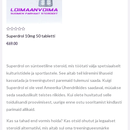
Toote
Superdrol 10mg 50 tabletti
arvustus:
0
€
69.00
/
5
Superdrol on sünteetiline steroid, mis töötati välja spetsiaalselt
kulturistidele ja sportlastele. See aitab teil kiiremini lihaseid
kasvatada ja treeningutest paremaid tulemusi saada. Kuigi
Superdrol ei ole veel Ameerika Ühendriikides saadaval, müüakse
seda seaduslikult teistes riikides. Kui olete huvitatud selle
toidulisandi proovimisest, uurige enne ostu sooritamist kindlasti
parimaid allikaid.
Kas sa tahad end vormis hoida? Kas otsid ohutut ja legaalset
steroidi alternatiivi, mis aitab sul oma treeningueesmärke