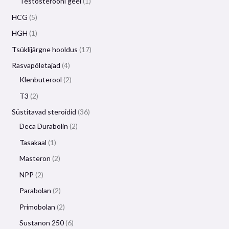
Testosterooni geel
1
HCG
5
HGH
1
Tsüklijärgne hooldus
17
Rasvapõletajad
4
Klenbuterool
2
T3
2
Süstitavad steroidid
36
Deca Durabolin
2
Tasakaal
1
Masteron
2
NPP
2
Parabolan
2
Primobolan
2
Sustanon 250
6