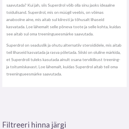
saavutada? Kui jah, siis Superdrol võib olla sinu jaoks ideaalne
toidulisand. Superdrol, mis on müügil veebis, on võimas
anaboolne aine, mis aitab sul kiiresti ja tõhusalt lihaseid
kasvatada. Loe lähemalt selle põneva toote ja selle kohta, kuidas
see aitab sul oma treeningueesmärke saavutada.
Superdrol on seaduslik ja ohutu alternatiiv steroididele, mis aitab
teil lihaseid kasvatada ja rasva põletada. Siiski on oluline märkida,
et Superdroli tuleks kasutada ainult osana terviklikust treening-
ja toitumiskavast. Loe lähemalt, kuidas Superdrol aitab teil oma
treeningueesmärke saavutada.
Filtreeri hinna järgi