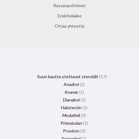
Rasvanpolttimet
Erektiolääke
Ottaa yhteyttä
Suun kautta otettavat steroidit
17
Anadrol
2
Anavar
1
Dianabol
1
Halotestin
1
Modafinil
3
Primobolan
1
Proviron
3
Superdrol
1