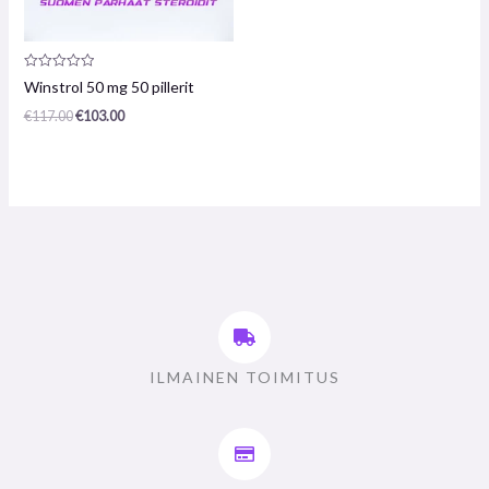
Arvostelu
Winstrol 50 mg 50 pillerit
tuotteesta:
0
€
117.00
€
103.00
/
5
ILMAINEN TOIMITUS