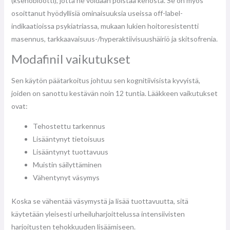
(ksenobiootti), jotta ne voidaan poistaa kehosta. Se on myös
osoittanut hyödyllisiä ominaisuuksia useissa off-label-
indikaatioissa psykiatriassa, mukaan lukien hoitoresistentti
masennus, tarkkaavaisuus-/hyperaktiivisuushäiriö ja skitsofrenia.
Modafinil vaikutukset
Sen käytön päätarkoitus johtuu sen kognitiivisista kyvyistä,
joiden on sanottu kestävän noin 12 tuntia. Lääkkeen vaikutukset
ovat:
Tehostettu tarkennus
Lisääntynyt tietoisuus
Lisääntynyt tuottavuus
Muistin säilyttäminen
Vähentynyt väsymys
Koska se vähentää väsymystä ja lisää tuottavuutta, sitä
käytetään yleisesti urheiluharjoittelussa intensiivisten
harjoitusten tehokkuuden lisäämiseen.