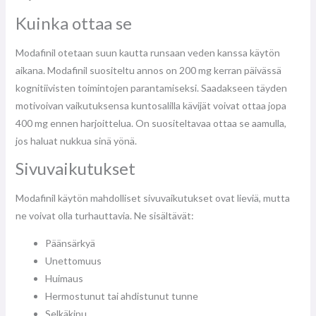
Kuinka ottaa se
Modafinil otetaan suun kautta runsaan veden kanssa käytön
aikana. Modafinil suositeltu annos on 200 mg kerran päivässä
kognitiivisten toimintojen parantamiseksi. Saadakseen täyden
motivoivan vaikutuksensa kuntosalilla kävijät voivat ottaa jopa
400 mg ennen harjoittelua. On suositeltavaa ottaa se aamulla,
jos haluat nukkua sinä yönä.
Sivuvaikutukset
Modafinil käytön mahdolliset sivuvaikutukset ovat lieviä, mutta
ne voivat olla turhauttavia. Ne sisältävät:
Päänsärkyä
Unettomuus
Huimaus
Hermostunut tai ahdistunut tunne
Selkäkipu