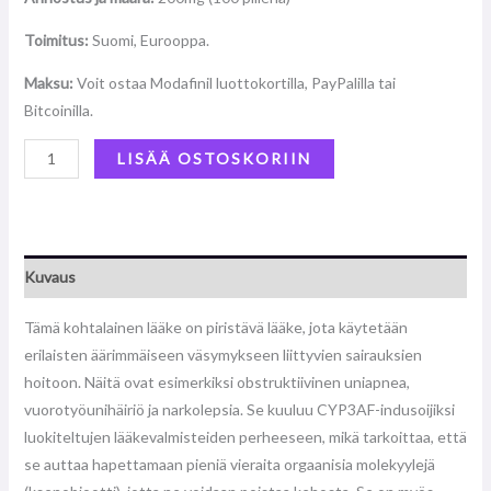
Toimitus:
Suomi, Eurooppa.
Maksu:
Voit ostaa Modafinil luottokortilla, PayPalilla tai
Bitcoinilla.
LISÄÄ OSTOSKORIIN
Kuvaus
Tämä kohtalainen lääke on piristävä lääke, jota käytetään
erilaisten äärimmäiseen väsymykseen liittyvien sairauksien
hoitoon. Näitä ovat esimerkiksi obstruktiivinen uniapnea,
vuorotyöunihäiriö ja narkolepsia. Se kuuluu CYP3AF-indusoijiksi
luokiteltujen lääkevalmisteiden perheeseen, mikä tarkoittaa, että
se auttaa hapettamaan pieniä vieraita orgaanisia molekyylejä