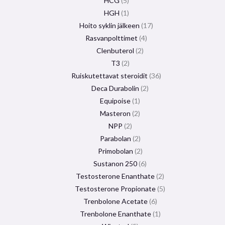
HCG
5
HGH
1
Hoito syklin jälkeen
17
Rasvanpolttimet
4
Clenbuterol
2
T3
2
Ruiskutettavat steroidit
36
Deca Durabolin
2
Equipoise
1
Masteron
2
NPP
2
Parabolan
2
Primobolan
2
Sustanon 250
6
Testosterone Enanthate
2
Testosterone Propionate
5
Trenbolone Acetate
6
Trenbolone Enanthate
1