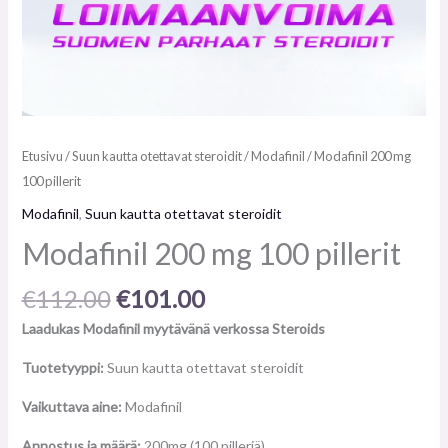
Etusivu
/
Suun kautta otettavat steroidit
/
Modafinil
/ Modafinil 200 mg
100 pillerit
Modafinil
,
Suun kautta otettavat steroidit
Modafinil 200 mg 100 pillerit
€
112.00
€
101.00
Laadukas Modafinil myytävänä verkossa Steroids
Tuotetyyppi:
Suun kautta otettavat steroidit
Vaikuttava aine:
Modafinil
Annostus ja määrä:
200mg (100 pilleriä)