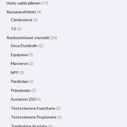
Hoito syklin jälkeen
17
Rasvanpolttimet
4
Clenbuterol
2
T3
2
Ruiskutettavat steroidit
36
Deca Durabolin
2
Equipoise
1
Masteron
2
NPP
2
Parabolan
2
Primobolan
2
Sustanon 250
6
Testosterone Enanthate
2
Testosterone Propionate
5
Trenbolone Acetate
6