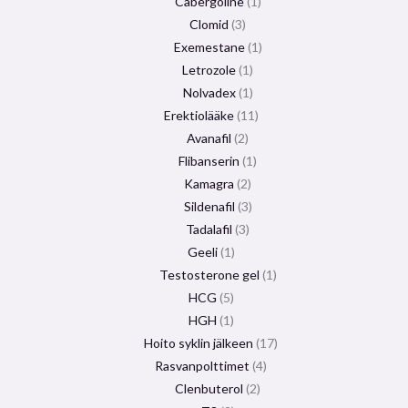
Cabergoline
1
Clomid
3
Exemestane
1
Letrozole
1
Nolvadex
1
Erektiolääke
11
Avanafil
2
Flibanserin
1
Kamagra
2
Sildenafil
3
Tadalafil
3
Geeli
1
Testosterone gel
1
HCG
5
HGH
1
Hoito syklin jälkeen
17
Rasvanpolttimet
4
Clenbuterol
2