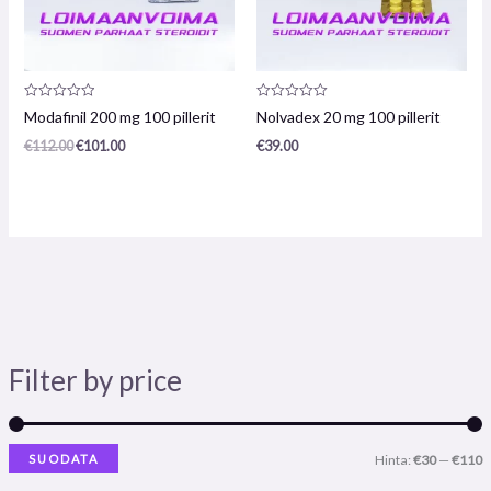
Arvostelu
Arvostelu
Modafinil 200 mg 100 pillerit
Nolvadex 20 mg 100 pillerit
tuotteesta:
tuotteesta:
0
0
€
112.00
€
101.00
€
39.00
/
/
5
5
Filter by price
SUODATA
Hinta:
€30
—
€110