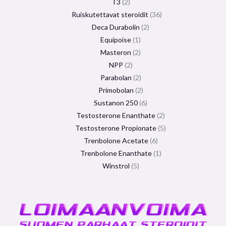
T3
2
Ruiskutettavat steroidit
36
Deca Durabolin
2
Equipoise
1
Masteron
2
NPP
2
Parabolan
2
Primobolan
2
Sustanon 250
6
Testosterone Enanthate
2
Testosterone Propionate
5
Trenbolone Acetate
6
Trenbolone Enanthate
1
Winstrol
5