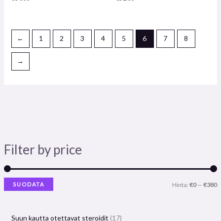
←
1
2
3
4
5
6
7
8
→
Filter by price
SUODATA
Hinta:
€0
—
€380
Suun kautta otettavat steroidit
17