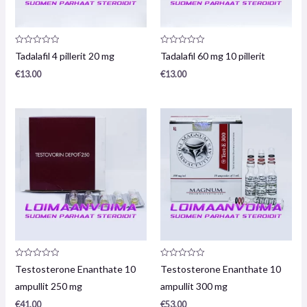
Arvostelu
Arvostelu
Tadalafil 4 pillerit 20 mg
Tadalafil 60 mg 10 pillerit
tuotteesta:
tuotteesta:
0
0
€
13.00
€
13.00
/
/
5
5
Arvostelu
Arvostelu
Testosterone Enanthate 10
Testosterone Enanthate 10
tuotteesta:
tuotteesta:
0
0
ampullit 250 mg
ampullit 300 mg
/
/
5
5
€
41.00
€
53.00