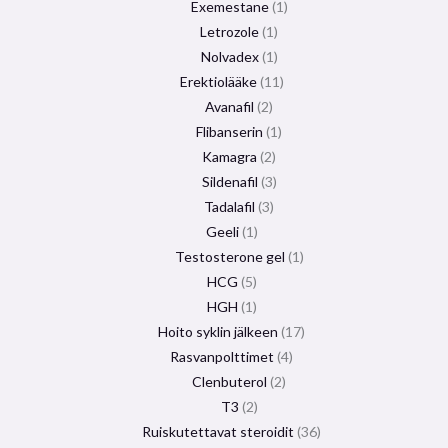
Exemestane
1
Letrozole
1
Nolvadex
1
Erektiolääke
11
Avanafil
2
Flibanserin
1
Kamagra
2
Sildenafil
3
Tadalafil
3
Geeli
1
Testosterone gel
1
HCG
5
HGH
1
Hoito syklin jälkeen
17
Rasvanpolttimet
4
Clenbuterol
2
T3
2
Ruiskutettavat steroidit
36