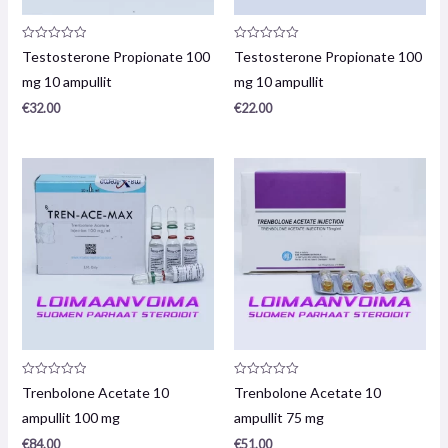
Arvostelu
Arvostelu
Testosterone Propionate 100
Testosterone Propionate 100
tuotteesta:
tuotteesta:
0
0
mg 10 ampullit
mg 10 ampullit
/
/
5
5
€
32.00
€
22.00
Arvostelu
Arvostelu
Trenbolone Acetate 10
Trenbolone Acetate 10
tuotteesta:
tuotteesta:
0
0
ampullit 100 mg
ampullit 75 mg
/
/
5
5
€
84.00
€
51.00