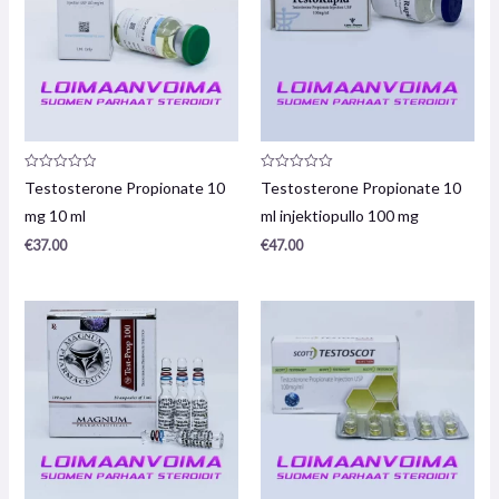
Arvostelu
Arvostelu
Testosterone Propionate 10
Testosterone Propionate 10
tuotteesta:
tuotteesta:
0
0
mg 10 ml
ml injektiopullo 100 mg
/
/
5
5
€
37.00
€
47.00