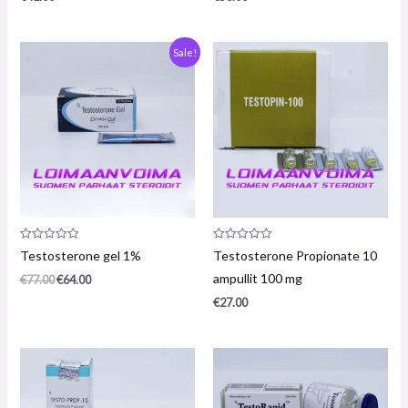
Alkuperäinen
Nykyinen
Sale!
hinta
hinta
oli:
on:
€77.00.
€64.00.
Arvostelu
Arvostelu
Testosterone gel 1%
Testosterone Propionate 10
tuotteesta:
tuotteesta:
0
0
ampullit 100 mg
€
77.00
€
64.00
/
/
5
5
€
27.00