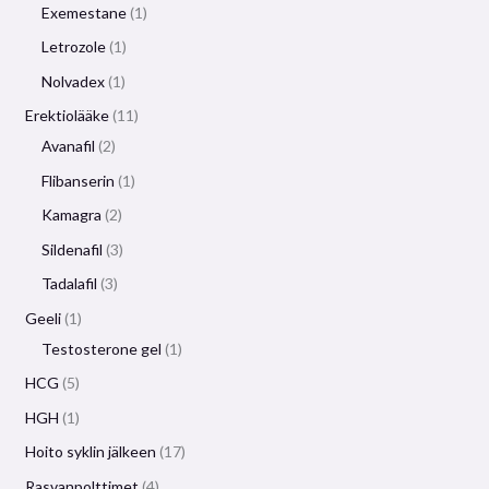
Exemestane
1
Letrozole
1
Nolvadex
1
Erektiolääke
11
Avanafil
2
Flibanserin
1
Kamagra
2
Sildenafil
3
Tadalafil
3
Geeli
1
Testosterone gel
1
HCG
5
HGH
1
Hoito syklin jälkeen
17
Rasvanpolttimet
4