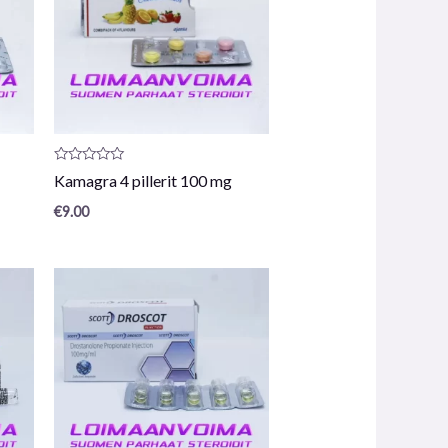
Arvostelu
Kamagra 4 pillerit 100 mg
tuotteesta:
0
€
9.00
/
5