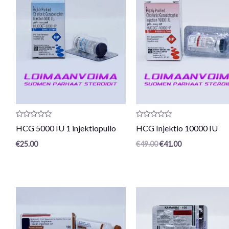
hinta
hinta
oli:
on:
€49.00.
€41.00.
Arvostelu
Arvostelu
HCG 5000 IU 1 injektiopullo
HCG Injektio 10000 IU
tuotteesta:
tuotteesta:
0
0
€
25.00
€
49.00
€
41.00
/
/
5
5