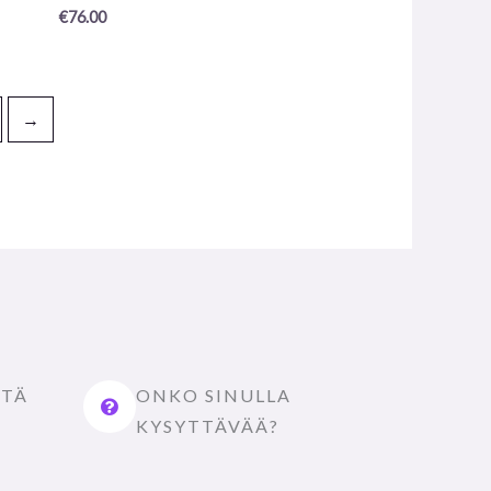
0
€
76.00
/
5
→
STÄ
ONKO SINULLA
KYSYTTÄVÄÄ?