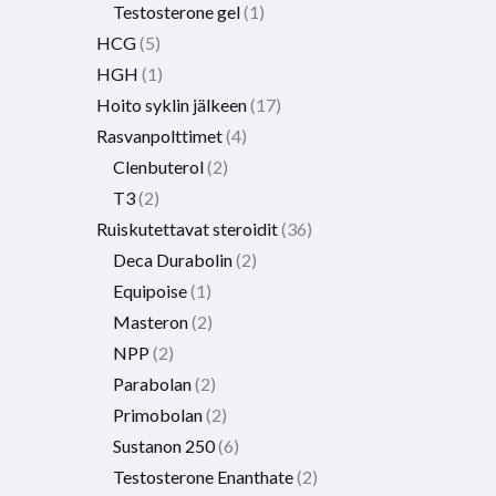
Testosterone gel
1
HCG
5
HGH
1
Hoito syklin jälkeen
17
Rasvanpolttimet
4
Clenbuterol
2
T3
2
Ruiskutettavat steroidit
36
Deca Durabolin
2
Equipoise
1
Masteron
2
NPP
2
Parabolan
2
Primobolan
2
Sustanon 250
6
Testosterone Enanthate
2