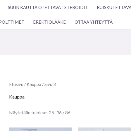
SUUN KAUTTA OTETTAVAT STEROIDIT
RUISKUTETTAVA
POLTTIMET
EREKTIOLÄÄKE
OTTAA YHTEYTTÄ
Etusivu
/
Kauppa
/ Sivu 3
Kauppa
Näytetään tulokset 25–36 / 86
Alkuperäinen
Nykyinen