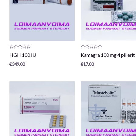
Arvostelu
Arvostelu
HGH 100 IU
Kamagra 100 mg 4 pillerit
tuotteesta:
tuotteesta:
0
0
€
349.00
€
17.00
/
/
5
5